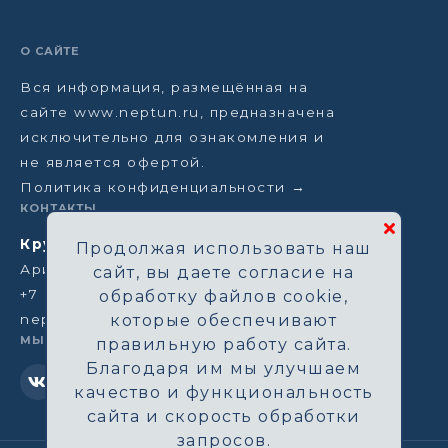
О САЙТЕ
Вся информация, размещённая на
сайте www.neptun.ru, предназначена
исключительно для ознакомления и
не является офертой.
Политика конфиденциальности →
КОНТАКТЫ
Круизная компания Нептун
Продолжая использовать наш
Аристарховский пер, 3/1, Москва
сайт, вы даете согласие на
+7 (964) 583-14-96
обработку файлов cookie,
neptun@aha.ru
которые обеспечивают
МЫ В СЕТИ
правильную работу сайта.
Благодаря им мы улучшаем
качество и функциональность
сайта и скорость обработки
запросов.