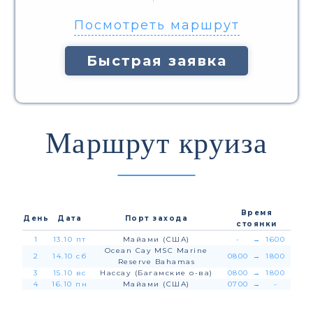
Посмотреть маршрут
Быстрая заявка
Маршрут круиза
Время
День
Дата
Порт захода
стоянки
1
13.10 пт
Майами (США)
-
→
1600
Ocean Cay MSC Marine
2
14.10 сб
0800
→
1800
Reserve Bahamas
3
15.10 вс
Нассау (Багамские о-ва)
0800
→
1800
4
16.10 пн
Майами (США)
0700
→
-