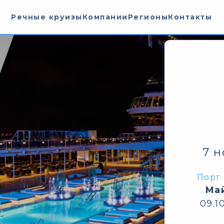
Речные круизы
Компании
Регионы
Контакты
7 
Порт 
Ма
09.1