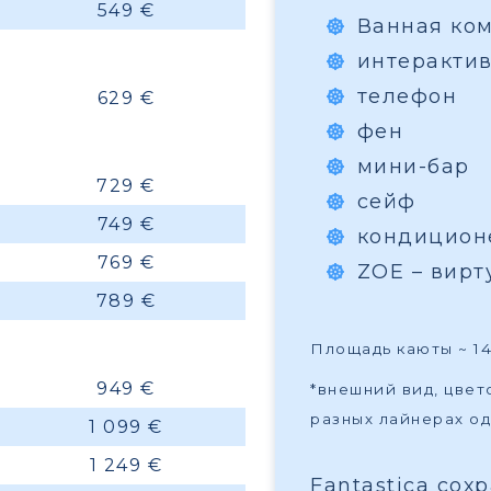
549 €
Ванная ко
интеракти
телефон
629 €
фен
мини-бар
729 €
сейф
749 €
кондицион
769 €
ZOE – вир
789 €
Площадь каюты ~ 14–
949 €
*внешний вид, цве
разных лайнерах од
1 099 €
1 249 €
Fantastica сох