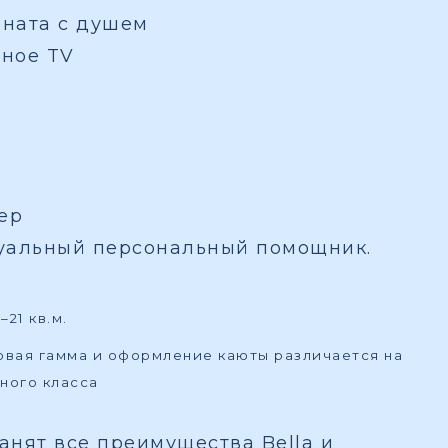
мната с душем
вное TV
ер
туальный персональный помощник.
21 кв.м.
товая гамма и оформление каюты различается на
ного класса
ранят все преимущества Bella и