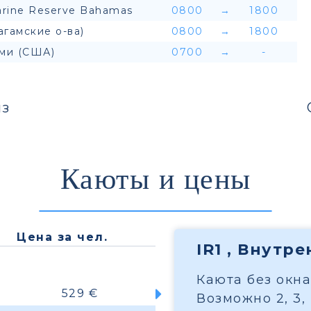
rine Reserve Bahamas
0800
→
1800
агамские о-ва)
0800
→
1800
ми (США)
0700
→
-
з
Каюты и цены
Цена за чел.
IR1 , Внутр
Каюта без окна 
529 €
Возможно 2, 3,