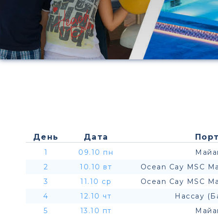
День
Дата
Порт
1
09.10 пн
Майа
2
10.10 вт
Ocean Cay MSC Ma
3
11.10 ср
Ocean Cay MSC Ma
4
12.10 чт
Нассау (Б
5
13.10 пт
Майа