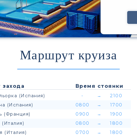
Маршрут круиза
 захода
Время стоянки
льорка (Испания)
-
→
2100
на (Испания)
0800
→
1700
ь (Франция)
0900
→
1900
 (Италия)
0800
→
1800
я (Италия)
0700
→
1800