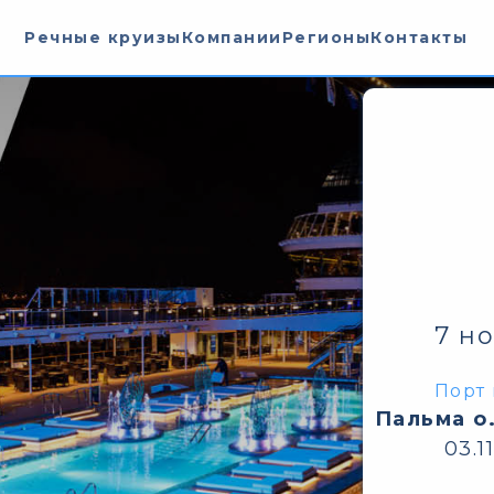
Речные круизы
Компании
Регионы
Контакты
7 н
Порт 
Пальма о
03.1