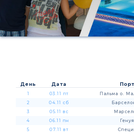
День
Дата
Порт
1
03.11 пт
Пальма о. Ма
2
04.11 сб
Барсело
3
05.11 вс
Марсел
4
06.11 пн
Генуя
5
07.11 вт
Специ