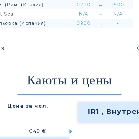
я (Рим) (Италия)
0700
→
1900
t Sea
N/A
→
N/A
льорка (Испания)
0900
→
-
з
Каюты и цены
Цена за чел.
IR1 , Внутр
1 049 €