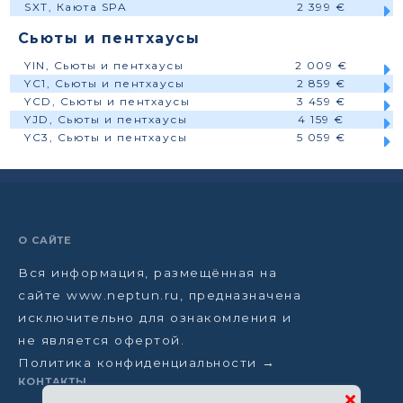
SXT, Каюта SPA
2 399 €
Сьюты и пентхаусы
YIN, Сьюты и пентхаусы
2 009 €
YC1, Сьюты и пентхаусы
2 859 €
YCD, Сьюты и пентхаусы
3 459 €
YJD, Сьюты и пентхаусы
4 159 €
YC3, Сьюты и пентхаусы
5 059 €
О САЙТЕ
Вся информация, размещённая на
сайте www.neptun.ru, предназначена
исключительно для ознакомления и
не является офертой.
Политика конфиденциальности →
КОНТАКТЫ