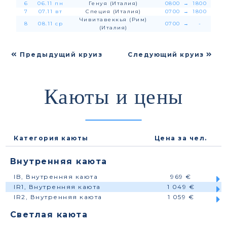
6
06.11 пн
Генуя (Италия)
0800
→
1800
7
07.11 вт
Специя (Италия)
0700
→
1800
Чивитавеккья (Рим)
8
08.11 ср
0700
→
-
(Италия)
Предыдущий круиз
Следующий круиз
Каюты и цены
Категория каюты
Цена за чел.
Внутренняя каюта
IB, Внутренняя каюта
969 €
IR1, Внутренняя каюта
1 049 €
IR2, Внутренняя каюта
1 059 €
Светлая каюта