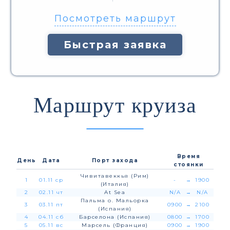
Посмотреть маршрут
Быстрая заявка
Маршрут круиза
Время
День
Дата
Порт захода
стоянки
Чивитавеккья (Рим)
1
01.11 ср
-
→
1900
(Италия)
2
02.11 чт
At Sea
N/A
→
N/A
Пальма о. Мальорка
3
03.11 пт
0900
→
2100
(Испания)
4
04.11 сб
Барселона (Испания)
0800
→
1700
5
05.11 вс
Марсель (Франция)
0900
→
1900