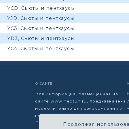
YCD, Сьюты и пентхаусы
YJD, Сьюты и пентхаусы
YC3, Сьюты и пентхаусы
YD3, Сьюты и пентхаусы
YC4, Сьюты и пентхаусы
О САЙТЕ
Вся информация, размещённая на
сайте www.neptun.ru, предназначена
исключительно для ознакомления и
не является офертой.
Политика конфиденциальности →
Продолжая использоват