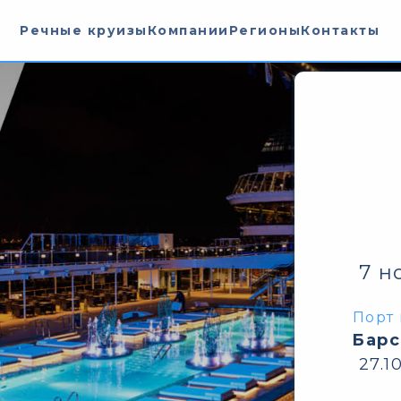
Речные круизы
Компании
Регионы
Контакты
7 н
Порт 
Барс
27.1