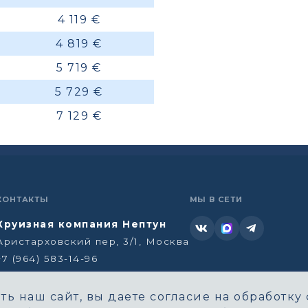
4 119 €
4 819 €
5 719 €
5 729 €
7 129 €
КОНТАКТЫ
МЫ В СЕТИ
Круизная компания Нептун
Аристарховский пер, 3/1, Москва
+7 (964) 583-14-96
neptun@aha.ru
ь наш сайт, вы даете согласие на обработку 