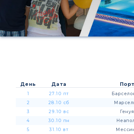
День
Дата
Порт
1
27.10 пт
Барсело
2
28.10 сб
Марсел
3
29.10 вс
Генуя
4
30.10 пн
Неапол
5
31.10 вт
Мессин