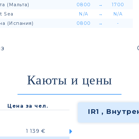
та (Мальта)
0800
→
1700
t Sea
N/A
→
N/A
на (Испания)
0800
→
-
з
Каюты и цены
Цена за чел.
IR1 , Внутр
1 139 €