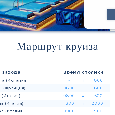
Маршрут круиза
 захода
Время стоянки
на (Испания)
-
→
1800
ь (Франция)
0800
→
1800
 (Италия)
0800
→
1600
ь (Италия)
1300
→
2000
а (Италия)
0900
→
1900