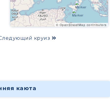
© OpenStreetMap contributors
Следующий круиз
енняя каюта