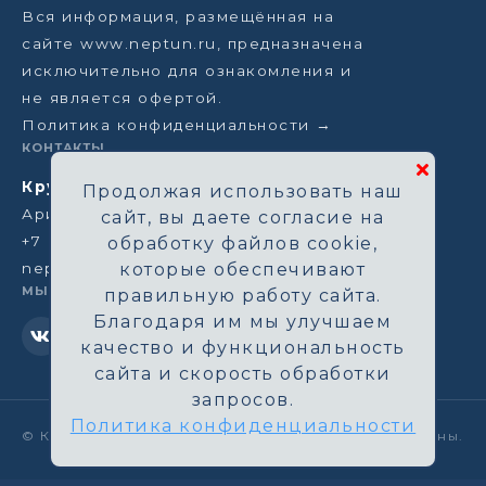
Вся информация, размещённая на
сайте www.neptun.ru, предназначена
исключительно для ознакомления и
не является офертой.
Политика конфиденциальности →
КОНТАКТЫ
Круизная компания Нептун
Продолжая использовать наш
Аристарховский пер, 3/1, Москва
сайт, вы даете согласие на
+7 (964) 583-14-96
обработку файлов cookie,
neptun@aha.ru
которые обеспечивают
МЫ В СЕТИ
правильную работу сайта.
Благодаря им мы улучшаем
качество и функциональность
сайта и скорость обработки
запросов.
Политика конфиденциальности
©
Круизная компания Нептун. Все права защищены.