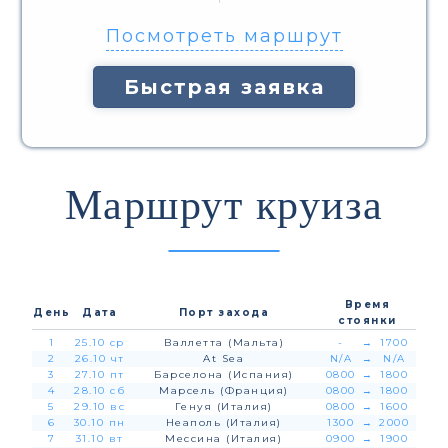
Посмотреть маршрут
Быстрая заявка
Маршрут круиза
Время
День
Дата
Порт захода
стоянки
1
25.10 ср
Валлетта (Мальта)
-
→
1700
2
26.10 чт
At Sea
N/A
→
N/A
3
27.10 пт
Барселона (Испания)
0800
→
1800
4
28.10 сб
Марсель (Франция)
0800
→
1800
5
29.10 вс
Генуя (Италия)
0800
→
1600
6
30.10 пн
Неаполь (Италия)
1300
→
2000
7
31.10 вт
Мессина (Италия)
0900
→
1900