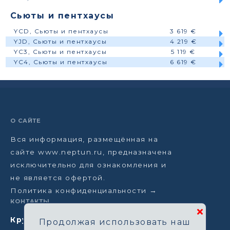
Сьюты и пентхаусы
YCD, Сьюты и пентхаусы
3 619 €
YJD, Сьюты и пентхаусы
4 219 €
YC3, Сьюты и пентхаусы
5 119 €
YC4, Сьюты и пентхаусы
6 619 €
О САЙТЕ
Вся информация, размещённая на
сайте www.neptun.ru, предназначена
исключительно для ознакомления и
не является офертой.
Политика конфиденциальности →
КОНТАКТЫ
Круизная компания Нептун
Продолжая использовать наш