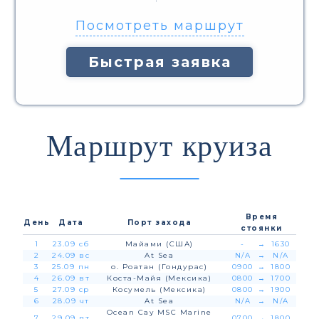
Посмотреть маршрут
Быстрая заявка
Маршрут круиза
Время
День
Дата
Порт захода
стоянки
1
23.09 сб
Майами (США)
-
→
1630
2
24.09 вс
At Sea
N/A
→
N/A
3
25.09 пн
о. Роатан (Гондурас)
0900
→
1800
4
26.09 вт
Коста-Майя (Мексика)
0800
→
1700
5
27.09 ср
Косумель (Мексика)
0800
→
1900
6
28.09 чт
At Sea
N/A
→
N/A
Ocean Cay MSC Marine
7
29.09 пт
0700
→
1800