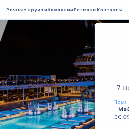
Речные круизы
Компании
Регионы
Контакты
7 н
Порт 
Ма
30.0