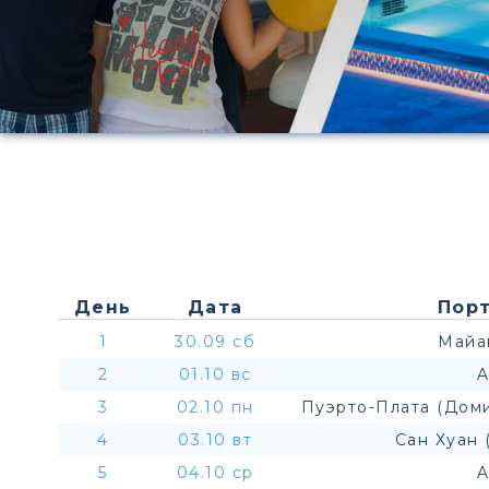
День
Дата
Порт
1
30.09 сб
Майа
2
01.10 вс
A
3
02.10 пн
Пуэрто-Плата (Дом
4
03.10 вт
Сан Хуан 
5
04.10 ср
A