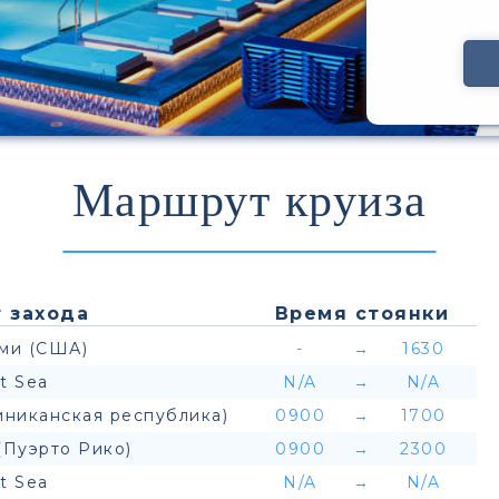
Маршрут круиза
 захода
Время стоянки
ми (США)
-
→
1630
t Sea
N/A
→
N/A
иниканская республика)
0900
→
1700
(Пуэрто Рико)
0900
→
2300
t Sea
N/A
→
N/A