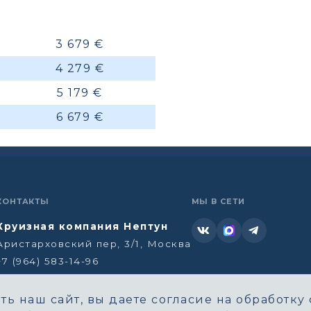
3 679 €
4 279 €
5 179 €
6 679 €
КОНТАКТЫ
МЫ В СЕТИ
Круизная компания Нептун
Аристарховский пер, 3/1, Москва
+7 (964) 583-14-96
neptun@aha.ru
ь наш сайт, вы даете согласие на обработку 