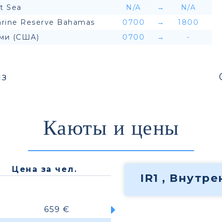
t Sea
N/A
→
N/A
rine Reserve Bahamas
0700
→
1800
ми (США)
0700
→
-
з
Каюты и цены
Цена за чел.
IR1 , Внутр
659 €