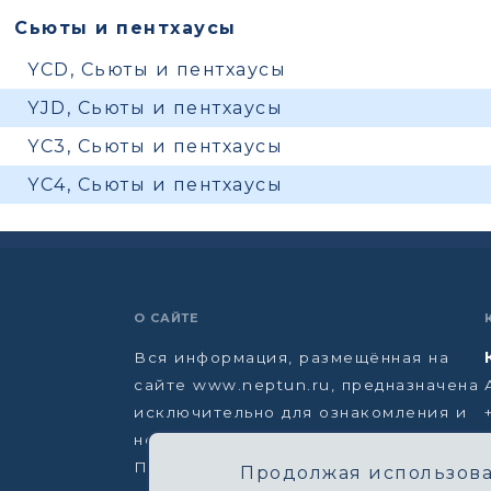
Сьюты и пентхаусы
YCD, Сьюты и пентхаусы
YJD, Сьюты и пентхаусы
YC3, Сьюты и пентхаусы
YC4, Сьюты и пентхаусы
О САЙТЕ
Вся информация, размещённая на
сайте www.neptun.ru, предназначена
исключительно для ознакомления и
не является офертой.
Политика конфиденциальности →
Продолжая использоват