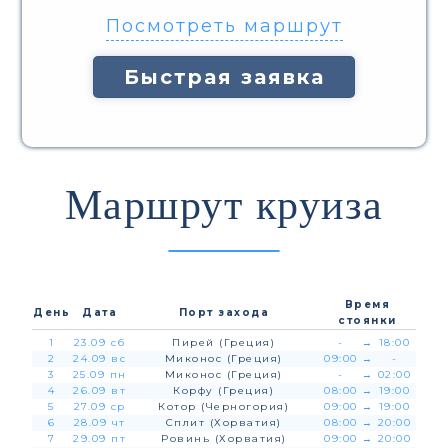
Посмотреть маршрут
Быстрая заявка
Маршрут круиза
Время
День
Дата
Порт захода
стоянки
1
23.09 сб
Пирей (Греция)
-
→
18:00
2
24.09 вс
Миконос (Греция)
09:00
→
-
3
25.09 пн
Миконос (Греция)
-
→
02:00
4
26.09 вт
Корфу (Греция)
08:00
→
19:00
5
27.09 ср
Котор (Черногория)
09:00
→
19:00
6
28.09 чт
Сплит (Хорватия)
08:00
→
20:00
7
29.09 пт
Ровинь (Хорватия)
09:00
→
20:00