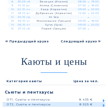
8
30.09 сб
Венеция (Италия)
08:00
→
19:00
9
01.10 вс
Копер (Словения)
07:00
→
18:00
10
02.10 пн
Хвар (Хорватия)
09:00
→
20:00
11
03.10 вт
Дубровник (Хорватия)
12:00
→
22:00
12
04.10 ср
At Sea
-
→
-
13
05.10 чт
Монемвасия (Греция)
09:00
→
18:00
14
06.10 пт
Syros (Syra)
09:00
→
20:00
15
07.10 сб
Пирей (Греция)
07:00
→
-
Предыдущий круиз
Следующий круиз
Каюты и цены
Категория каюты
Цена за чел.
Сьюты и пентхаусы
OT1, Сьюты и пентхаусы
8 435 €
OT2, Сьюты и пентхаусы
8 925 €