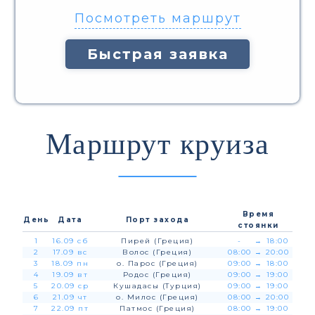
Посмотреть маршрут
Быстрая заявка
Маршрут круиза
Время
День
Дата
Порт захода
стоянки
1
16.09 сб
Пирей (Греция)
-
→
18:00
2
17.09 вс
Волос (Греция)
08:00
→
20:00
3
18.09 пн
о. Парос (Греция)
09:00
→
18:00
4
19.09 вт
Родос (Греция)
09:00
→
19:00
5
20.09 ср
Кушадасы (Турция)
09:00
→
19:00
6
21.09 чт
о. Милос (Греция)
08:00
→
20:00
7
22.09 пт
Патмос (Греция)
08:00
→
19:00