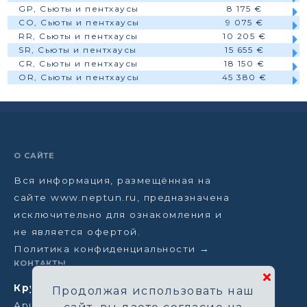
GP, Сьюты и пентхаусы
8 175 €
CO, Сьюты и пентхаусы
9 075 €
RR, Сьюты и пентхаусы
10 205 €
SR, Сьюты и пентхаусы
15 655 €
CR, Сьюты и пентхаусы
18 150 €
OR, Сьюты и пентхаусы
45 380 €
О САЙТЕ
Вся информация, размещённая на
сайте www.neptun.ru, предназначена
исключительно для ознакомления и
не является офертой.
Политика конфиденциальности →
КОНТАКТЫ
Круизная компания Нептун
Продолжая использовать наш
Аристарховский пер, 3/1, Москва