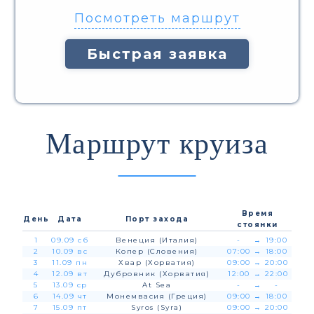
Посмотреть маршрут
Быстрая заявка
Маршрут круиза
Время
День
Дата
Порт захода
стоянки
1
09.09 сб
Венеция (Италия)
-
→
19:00
2
10.09 вс
Копер (Словения)
07:00
→
18:00
3
11.09 пн
Хвар (Хорватия)
09:00
→
20:00
4
12.09 вт
Дубровник (Хорватия)
12:00
→
22:00
5
13.09 ср
At Sea
-
→
-
6
14.09 чт
Монемвасия (Греция)
09:00
→
18:00
7
15.09 пт
Syros (Syra)
09:00
→
20:00