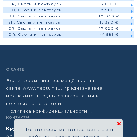
GP, Сьюты и пентхаусы
8 010 €
CO, Сьюты и пентхаусы
8 910 €
RR, Сьюты и пентхаусы
10 040 €
SR, Сьюты и пентхаусы
15 390 €
CR, Сьюты и пентхаусы
17 820 €
OR, Сьюты и пентхаусы
44 585 €
О САЙТЕ
Вся информация, размещённая на
сайте www.neptun.ru, предназначена
исключительно для ознакомления и
не является офертой.
Политика конфиденциальности →
КОНТАКТЫ
Круизная компания Нептун
Продолжая использовать наш
Аристарховский пер, 3/1, Москва