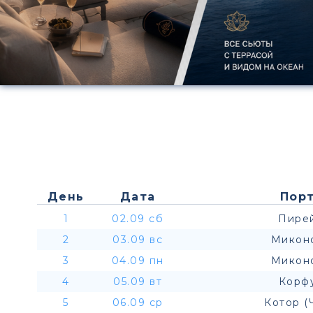
День
Дата
Порт
1
02.09 сб
Пирей
2
03.09 вс
Миконо
3
04.09 пн
Миконо
4
05.09 вт
Корфу
5
06.09 ср
Котор (