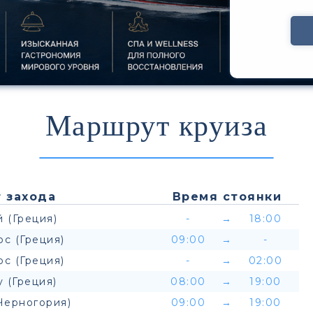
Маршрут круиза
 захода
Время стоянки
 (Греция)
-
→
18:00
с (Греция)
09:00
→
-
с (Греция)
-
→
02:00
 (Греция)
08:00
→
19:00
Черногория)
09:00
→
19:00