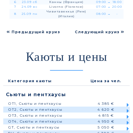
6
23.09 сб
Канны (Франция)
09:00
→
18:00
7
24.09 вс
Livorno (Florence)
07:00
→
20:00
Чивитавеккья (Рим)
8
25.09 пн
08:00
→
-
(Италия)
Предыдущий круиз
Следующий круиз
Каюты и цены
Категория каюты
Цена за чел.
Сьюты и пентхаусы
OT1, Сьюты и пентхаусы
4 385 €
OT2, Сьюты и пентхаусы
4 620 €
OT3, Сьюты и пентхаусы
4 815 €
OT4, Сьюты и пентхаусы
4 950 €
GT, Сьюты и пентхаусы
5 050 €