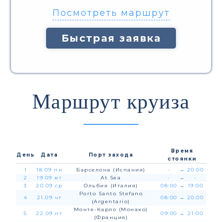
Посмотреть маршрут
Быстрая заявка
Маршрут круиза
Время
День
Дата
Порт захода
стоянки
1
18.09 пн
Барселона (Испания)
-
→
20:00
2
19.09 вт
At Sea
-
→
-
3
20.09 ср
Ольбия (Италия)
08:00
→
19:00
Porto Santo Stefano
4
21.09 чт
08:00
→
20:00
(Argentario)
Монте-Карло (Монако)
5
22.09 пт
09:00
→
21:00
(Франция)