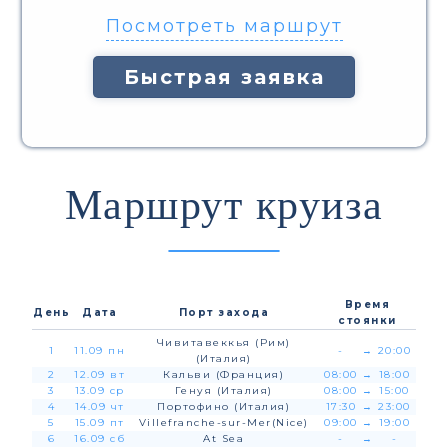
Посмотреть маршрут
Быстрая заявка
Маршрут круиза
Время
День
Дата
Порт захода
стоянки
Чивитавеккья (Рим)
1
11.09 пн
-
→
20:00
(Италия)
2
12.09 вт
Кальви (Франция)
08:00
→
18:00
3
13.09 ср
Генуя (Италия)
08:00
→
15:00
4
14.09 чт
Портофино (Италия)
17:30
→
23:00
5
15.09 пт
Villefranche-sur-Mer(Nice)
09:00
→
19:00
6
16.09 сб
At Sea
-
→
-