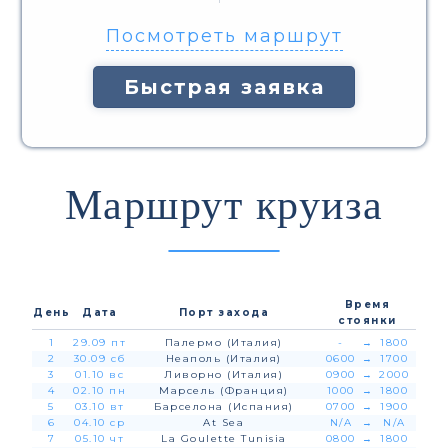
Посмотреть маршрут
Быстрая заявка
Маршрут круиза
Время
День
Дата
Порт захода
стоянки
1
29.09 пт
Палермо (Италия)
-
→
1800
2
30.09 сб
Неаполь (Италия)
0600
→
1700
3
01.10 вс
Ливорно (Италия)
0900
→
2000
4
02.10 пн
Марсель (Франция)
1000
→
1800
5
03.10 вт
Барселона (Испания)
0700
→
1900
6
04.10 ср
At Sea
N/A
→
N/A
7
05.10 чт
La Goulette Tunisia
0800
→
1800