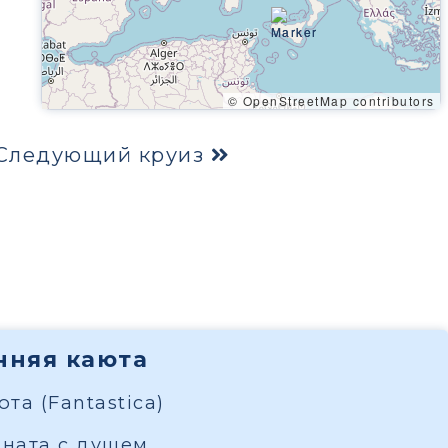
© OpenStreetMap contributors
Следующий круиз
енняя каюта
та (Fantastica)
мната с душем