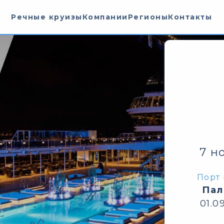
Речные круизы
Компании
Регионы
Контакты
7 н
Порт 
Пал
01.0