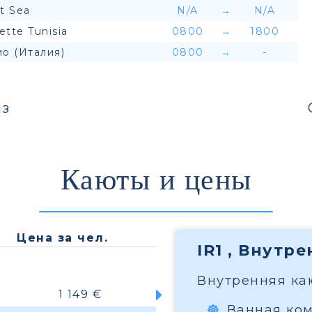
t Sea
N/A
→
N/A
ette Tunisia
0800
→
1800
о (Италия)
0800
→
-
з
Каюты и цены
Цена за чел.
IR1 , Внутр
Внутренняя каю
1 149 €
Ванная ко