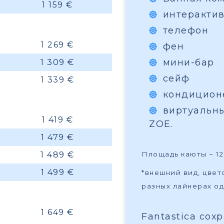
1 159 €
интеракти
телефон
1 269 €
фен
мини-бар
1 309 €
сейф
1 339 €
кондицион
виртуальн
1 419 €
ZOE.
1 479 €
1 489 €
Площадь каюты ~ 12 
1 499 €
*внешний вид, цве
разных лайнерах од
1 649 €
Fantastica сох