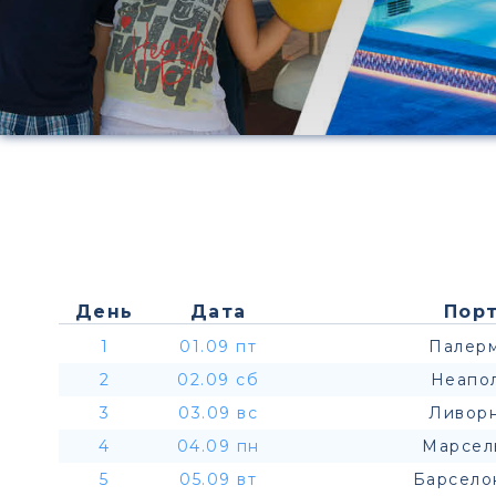
День
Дата
Порт
1
01.09 пт
Палерм
2
02.09 сб
Неапол
3
03.09 вс
Ливорн
4
04.09 пн
Марсел
5
05.09 вт
Барсело