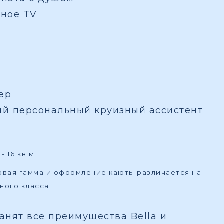
вное TV
ер
ый персональный круизный ассистент
- 16 кв.м
товая гамма и оформление каюты различается на
ного класса
ранят все преимущества Bella и