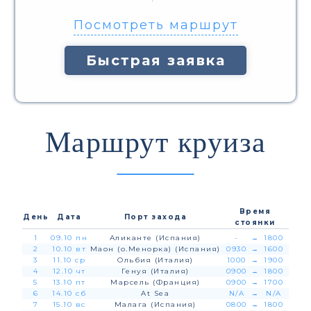
Посмотреть маршрут
Быстрая заявка
Маршрут круиза
Время
День
Дата
Порт захода
стоянки
1
09.10 пн
Аликанте (Испания)
-
→
1800
2
10.10 вт
Маон (о.Менорка) (Испания)
0930
→
1600
3
11.10 ср
Ольбия (Италия)
1000
→
1900
4
12.10 чт
Генуя (Италия)
0900
→
1800
5
13.10 пт
Марсель (Франция)
0900
→
1700
6
14.10 сб
At Sea
N/A
→
N/A
7
15.10 вс
Малага (Испания)
0800
→
1800