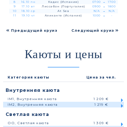
8
16.10 пн
Кадис (Испания)
0700
→
1700
9
17.10 вт
Лиссабон (Португалия)
0900
→
1800
10
18.10 ср
At Sea
N/A
→
N/A
11
19.10 чт
Аликанте (Испания)
1000
→
-
Предыдущий круиз
Следующий круиз
Каюты и цены
Категория каюты
Цена за чел.
Внутренняя каюта
IM1, Внутренняя каюта
1 209 €
IM2, Внутренняя каюта
1 219 €
Светлая каюта
OO, Светлая каюта
1 309 €