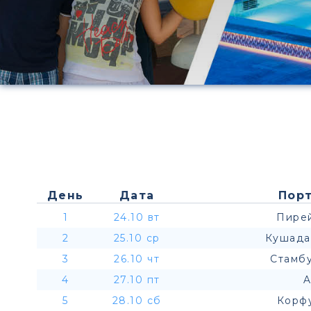
День
Дата
Порт
1
24.10 вт
Пирей
2
25.10 ср
Кушада
3
26.10 чт
Стамбу
4
27.10 пт
A
5
28.10 сб
Корфу