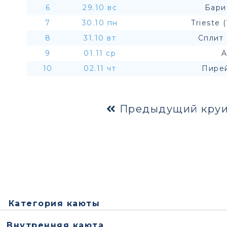
6
29.10 вс
Бари
7
30.10 пн
Trieste 
8
31.10 вт
Сплит 
9
01.11 ср
A
10
02.11 чт
Пирей
Предыдущий круи
Категория каюты
Внутренняя каюта