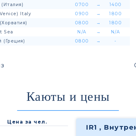
 (Италия)
0700
→
1400
(Venice) Italy
0900
→
1800
(Хорватия)
0800
→
1800
t Sea
N/A
→
N/A
 (Греция)
0800
→
-
з
Каюты и цены
Цена за чел.
IR1 , Внутр