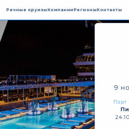
Речные круизы
Компании
Регионы
Контакты
9 н
Порт 
Пи
24.1