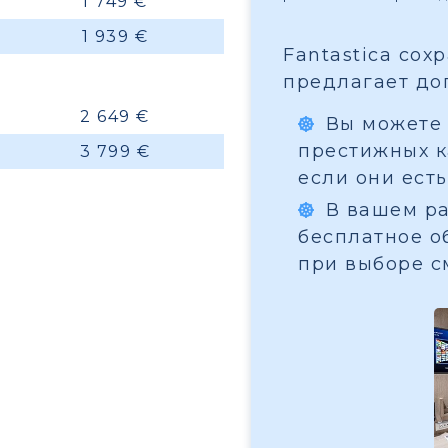
1 749 €
1 939 €
Fantastica сох
предлагает до
2 649 €
Вы можете 
престижных ка
3 799 €
если они есть
В вашем ра
бесплатное о
при выборе с