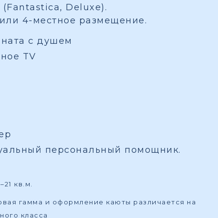
(Fantastica, Deluxe).
 или 4-местное размещение.
мната с душем
вное TV
ер
туальный персональный помощник.
21 кв.м.
товая гамма и оформление каюты различается на
ного класса