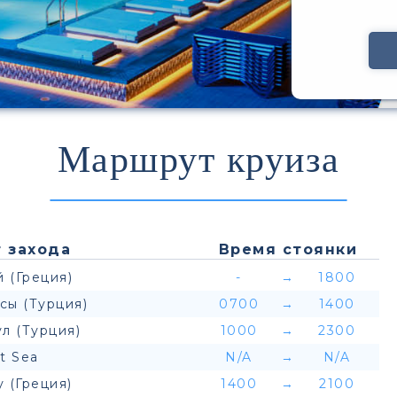
Маршрут круиза
 захода
Время стоянки
 (Греция)
-
→
1800
сы (Турция)
0700
→
1400
л (Турция)
1000
→
2300
t Sea
N/A
→
N/A
 (Греция)
1400
→
2100