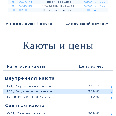
8
06.10 пт
Пирей (Греция)
0800
→
1800
9
07.10 сб
Кушадасы (Турция)
0700
→
1400
10
08.10 вс
Стамбул (Турция)
1000
→
-
Предыдущий круиз
Следующий круиз
Каюты и цены
Категория каюты
Цена за чел.
Внутренняя каюта
IR1, Внутренняя каюта
1 339 €
IR2, Внутренняя каюта
1 349 €
IL1, Внутренняя каюта
1 439 €
Светлая каюта
OR1, Светлая каюта
1 509 €