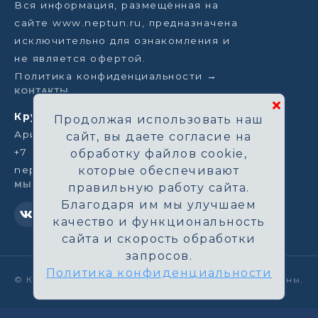
Вся информация, размещённая на
сайте www.neptun.ru, предназначена
исключительно для ознакомления и
не является офертой.
Политика конфиденциальности →
КОНТАКТЫ
Круизная компания Нептун
Продолжая использовать наш
Аристарховский пер, 3/1, Москва
сайт, вы даете согласие на
+7 (964) 583-14-96
обработку файлов cookie,
neptun@aha.ru
которые обеспечивают
МЫ В СЕТИ
правильную работу сайта.
Благодаря им мы улучшаем
качество и функциональность
сайта и скорость обработки
запросов.
Политика конфиденциальности
©
Круизная компания Нептун. Все права защищены.