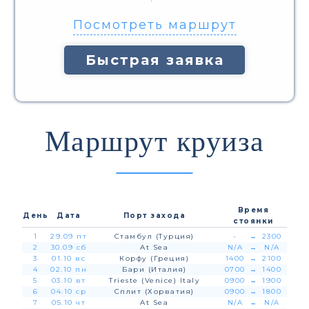
Посмотреть маршрут
Быстрая заявка
Маршрут круиза
Время
День
Дата
Порт захода
стоянки
1
29.09 пт
Стамбул (Турция)
-
→
2300
2
30.09 сб
At Sea
N/A
→
N/A
3
01.10 вс
Корфу (Греция)
1400
→
2100
4
02.10 пн
Бари (Италия)
0700
→
1400
5
03.10 вт
Trieste (Venice) Italy
0900
→
1900
6
04.10 ср
Сплит (Хорватия)
0900
→
1800
7
05.10 чт
At Sea
N/A
→
N/A