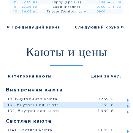
8
22.09 пт
Корфу (Греция)
1400
→
2100
9
23.09 сб
Бари (Италия)
0700
→
1400
10
24.09 вс
Trieste (Venice) Italy
0900
→
-
Предыдущий круиз
Следующий круиз
Каюты и цены
Категория каюты
Цена за чел.
Внутренняя каюта
IB, Внутренняя каюта
1 359 €
IR1, Внутренняя каюта
1 439 €
IR2, Внутренняя каюта
1 449 €
Светлая каюта
OR1, Светлая каюта
1 609 €