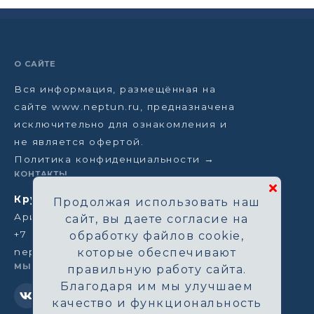
О САЙТЕ
Вся информация, размещённая на
сайте www.neptun.ru, предназначена
исключительно для ознакомления и
не является офертой.
Политика конфиденциальности →
КОНТАКТЫ
Круизная компания Нептун
Продолжая использовать наш
Аристарховский пер, 3/1, Москва
сайт, вы даете согласие на
+7 (964) 583-14-96
обработку файлов cookie,
neptun@aha.ru
которые обеспечивают
МЫ В СЕТИ
правильную работу сайта.
Благодаря им мы улучшаем
качество и функциональность