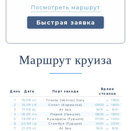
Посмотреть маршрут
Быстрая заявка
Маршрут круиза
Время
День
Дата
Порт захода
стоянки
1
15.09 пт
Trieste (Venice) Italy
-
→
1900
2
16.09 сб
Сплит (Хорватия)
0900
→
1800
3
17.09 вс
At Sea
N/A
→
N/A
4
18.09 пн
Пирей (Греция)
0800
→
1800
5
19.09 вт
Кушадасы (Турция)
0700
→
1400
6
20.09 ср
Стамбул (Турция)
1000
→
2300
7
21.09 чт
At Sea
N/A
→
N/A