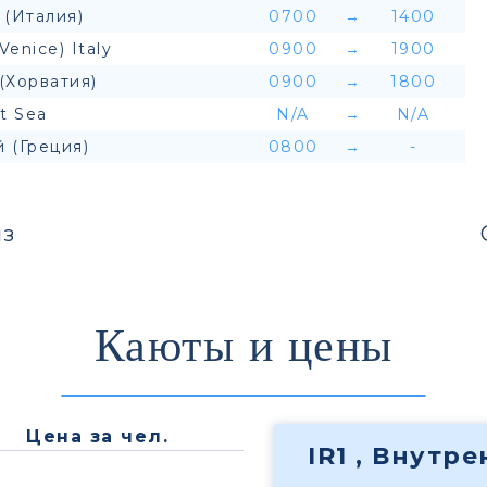
 (Италия)
0700
→
1400
(Venice) Italy
0900
→
1900
(Хорватия)
0900
→
1800
t Sea
N/A
→
N/A
 (Греция)
0800
→
-
з
Каюты и цены
Цена за чел.
IR1 , Внутр