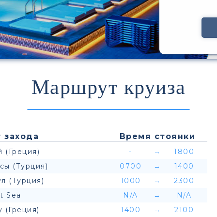
Маршрут круиза
 захода
Время стоянки
 (Греция)
-
→
1800
сы (Турция)
0700
→
1400
л (Турция)
1000
→
2300
t Sea
N/A
→
N/A
 (Греция)
1400
→
2100