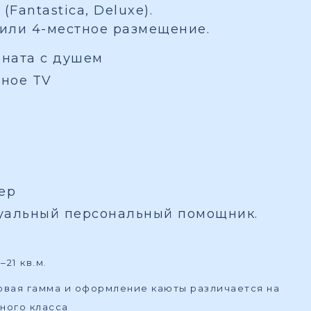
(Fantastica, Deluxe).
 или 4-местное размещение.
мната с душем
вное TV
ер
туальный персональный помощник.
21 кв.м.
товая гамма и оформление каюты различается на
ного класса