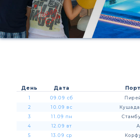
День
Дата
Порт
1
09.09 сб
Пирей
2
10.09 вс
Кушада
3
11.09 пн
Стамбу
4
12.09 вт
A
5
13.09 ср
Корфу