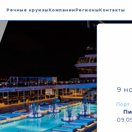
Речные круизы
Компании
Регионы
Контакты
9 н
Порт 
Пи
09.0