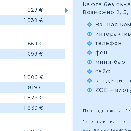
Каюта без окна 
1 529 €
Возможно 2, 3,
1 539 €
Ванная ко
интеракти
телефон
1 669 €
фен
1 699 €
мини-бар
сейф
1 809 €
кондицион
1 819 €
ZOE – вир
1 829 €
1 839 €
Площадь каюты ~ 14–
*внешний вид, цве
разных лайнерах од