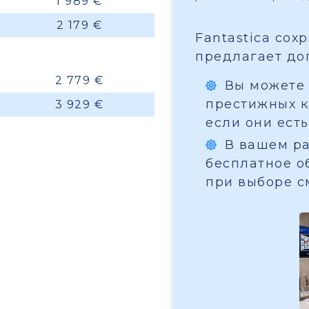
1 989 €
2 179 €
Fantastica сох
предлагает до
2 779 €
Вы можете 
престижных ка
3 929 €
если они есть
В вашем ра
бесплатное о
при выборе с