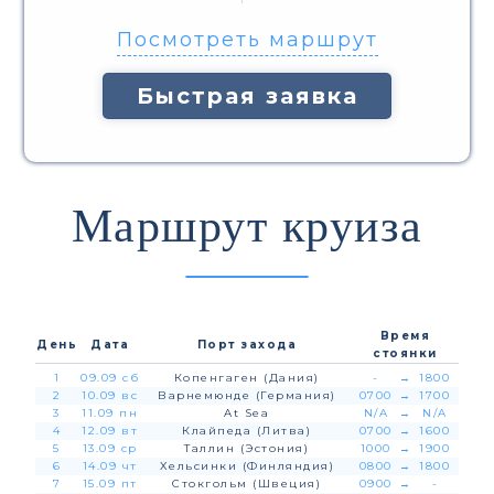
Посмотреть маршрут
Быстрая заявка
Маршрут круиза
Время
День
Дата
Порт захода
стоянки
1
09.09 сб
Копенгаген (Дания)
-
→
1800
2
10.09 вс
Варнемюнде (Германия)
0700
→
1700
3
11.09 пн
At Sea
N/A
→
N/A
4
12.09 вт
Клайпеда (Литва)
0700
→
1600
5
13.09 ср
Таллин (Эстония)
1000
→
1900
6
14.09 чт
Хельсинки (Финляндия)
0800
→
1800
7
15.09 пт
Стокгольм (Швеция)
0900
→
-