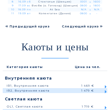
8
16.09 сб
Стокгольм (Швеция)
0001
→
1600
9
17.09 вс
Висбю (о. Готланд) (Швеция)
0800
→
1800
10
18.09 пн
At Sea
N/A
→
N/A
11
19.09 вт
Копенгаген (Дания)
0800
→
-
Предыдущий круиз
Следующий круиз
Каюты и цены
Категория каюты
Цена за чел.
Внутренняя каюта
IR1, Внутренняя каюта
1 469 €
IR2, Внутренняя каюта
1 479 €
Светлая каюта
OL1, Светлая каюта
1 719 €