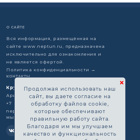
О САЙТЕ
Вся информация, размещённая на
сайте www.neptun.ru, предназначена
исключительно для ознакомления и
не является офертой.
Политика конфиденциальности →
КОНТАКТЫ
Круизная компания Нептун
Продолжая использовать наш
Аристарховский пер, 3/1, Москва
сайт, вы даете согласие на
+7 (964) 583-14-96
обработку файлов cookie,
neptun@aha.ru
которые обеспечивают
МЫ В СЕТИ
правильную работу сайта.
Благодаря им мы улучшаем
качество и функциональность