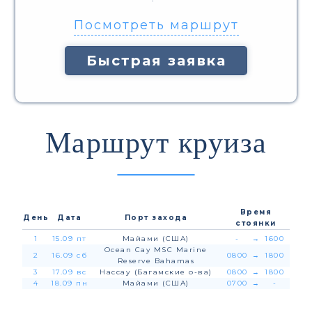
Посмотреть маршрут
Быстрая заявка
Маршрут круиза
Время
День
Дата
Порт захода
стоянки
1
15.09 пт
Майами (США)
-
→
1600
Ocean Cay MSC Marine
2
16.09 сб
0800
→
1800
Reserve Bahamas
3
17.09 вс
Нассау (Багамские о-ва)
0800
→
1800
4
18.09 пн
Майами (США)
0700
→
-