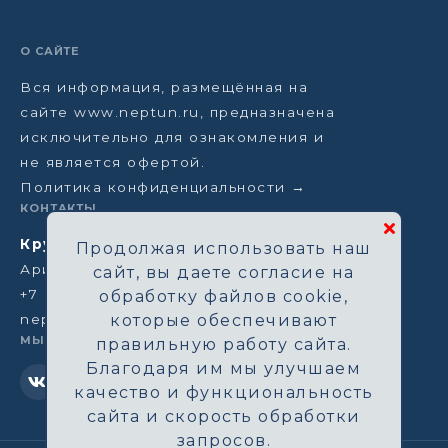
О САЙТЕ
Вся информация, размещённая на
сайте www.neptun.ru, предназначена
исключительно для ознакомления и
не является офертой.
Политика конфиденциальности →
КОНТАКТЫ
Круизная компания Нептун
Продолжая использовать наш
Аристарховский пер, 3/1, Москва
сайт, вы даете согласие на
+7 (964) 583-14-96
обработку файлов cookie,
neptun@aha.ru
которые обеспечивают
МЫ В СЕТИ
правильную работу сайта.
Благодаря им мы улучшаем
качество и функциональность
сайта и скорость обработки
запросов.