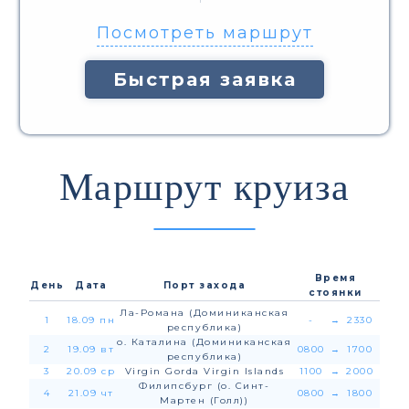
Посмотреть маршрут
Быстрая заявка
Маршрут круиза
Время
День
Дата
Порт захода
стоянки
Ла-Романа (Доминиканская
1
18.09 пн
-
→
2330
республика)
о. Каталина (Доминиканская
2
19.09 вт
0800
→
1700
республика)
3
20.09 ср
Virgin Gorda Virgin Islands
1100
→
2000
Филипсбург (о. Синт-
4
21.09 чт
0800
→
1800
Мартен (Голл))