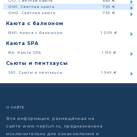
OO, Светлая каюта
669 €
OM1, Светлая каюта
729 €
OM2, Светлая каюта
739 €
Каюта с балконом
BM1, Каюта с балконом
1 009 €
Каюта SPA
BA, Каюта SPA
1 199 €
Сьюты и пентхаусы
SR1, Сьюты и пентхаусы
1 549 €
О САЙТЕ
Вся информация, размещённая на
сайте www.neptun.ru, предназначена
исключительно для ознакомления и