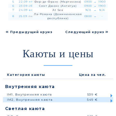
5
22.09 пт
Фор-де-Франс (Мартиника)
0900
→
1900
6
23.09 сб
Сент Джонс (Антигуа)
0900
→
1900
7
24.09 вс
At Sea
N/A
→
N/A
Ла-Романа (Доминиканская
8
25.09 пн
0800
→
-
республика)
Предыдущий круиз
Следующий круиз
Каюты и цены
Категория каюты
Цена за чел.
Внутренняя каюта
IM1, Внутренняя каюта
539 €
IM2, Внутренняя каюта
549 €
Светлая каюта