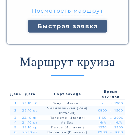
Посмотреть маршрут
Быстрая заявка
Маршрут круиза
Время
День
Дата
Порт захода
стоянки
1
21.10 сб
Генуя (Италия)
-
→
1700
Чивитавеккья (Рим)
2
22.10 вс
0800
→
1900
(Италия)
3
23.10 пн
Палермо (Италия)
1100
→
2000
4
24.10 вт
At Sea
N/A
→
N/A
5
25.10 ср
Ивиса (Испания)
1230
→
2300
6
26.10 чт
Валенсия (Испания)
0700
→
1600