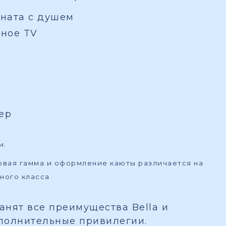
ната с душем
вное TV
ер
м.
товая гамма и оформление каюты различается на
ного класса
ранят все преимущества Bella и
полнительные привилегии.