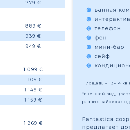
779 €
ванная ком
интеракти
889 €
телефон
939 €
фен
949 €
мини-бар
сейф
кондицион
1 099 €
1 109 €
Площадь ~ 13–14 кв.
1 149 €
*внешний вид, цве
1 159 €
разных лайнерах од
Fantastica сох
1 269 €
предлагает до