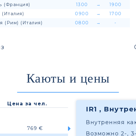
ь (Франция)
1300
→
1900
 (Италия)
0900
→
1700
я (Рим) (Италия)
0800
→
-
з
Каюты и цены
Цена за чел.
IR1 , Внутр
Внутренняя каю
769 €
Возможно 2-, 3