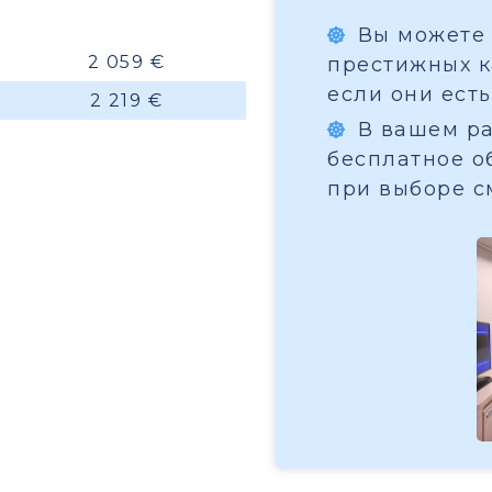
Вы можете 
2 059 €
престижных ка
если они есть
2 219 €
В вашем ра
бесплатное о
при выборе с