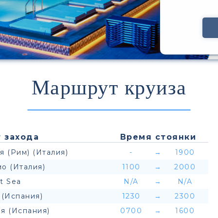
Маршрут круиза
 захода
Время стоянки
я (Рим) (Италия)
-
→
1900
о (Италия)
1100
→
2000
t Sea
N/A
→
N/A
 (Испания)
1230
→
2300
я (Испания)
0700
→
1600