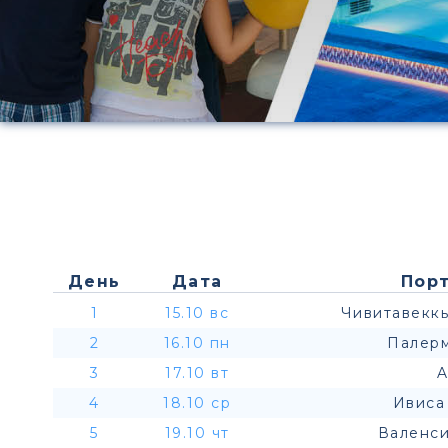
День
Дата
Порт
1
15.10 вс
Чивитавеккь
2
16.10 пн
Палерм
3
17.10 вт
A
4
18.10 ср
Ивиса
5
19.10 чт
Валенси