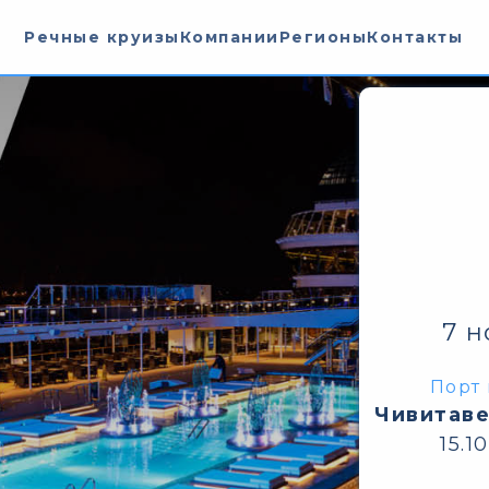
Речные круизы
Компании
Регионы
Контакты
7 н
Порт 
Чивитаве
15.1