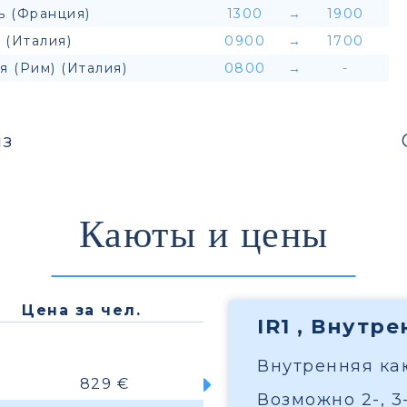
ь (Франция)
1300
→
1900
 (Италия)
0900
→
1700
я (Рим) (Италия)
0800
→
-
з
Каюты и цены
Цена за чел.
IR1 , Внутр
Внутренняя каю
829 €
Возможно 2-, 3