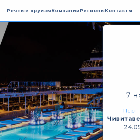
Речные круизы
Компании
Регионы
Контакты
7 н
Порт 
Чивитаве
24.0