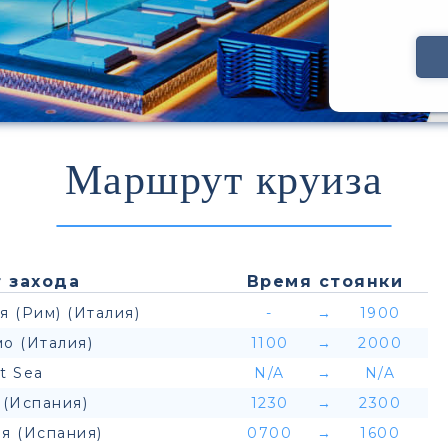
Маршрут круиза
 захода
Время стоянки
я (Рим) (Италия)
-
→
1900
о (Италия)
1100
→
2000
t Sea
N/A
→
N/A
 (Испания)
1230
→
2300
я (Испания)
0700
→
1600