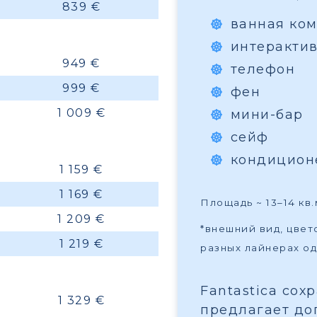
839 €
ванная ком
интеракти
949 €
телефон
999 €
фен
1 009 €
мини-бар
сейф
кондицион
1 159 €
1 169 €
Площадь ~ 13–14 кв.
1 209 €
*внешний вид, цве
1 219 €
разных лайнерах од
Fantastica сох
1 329 €
предлагает до