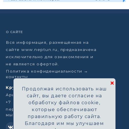
О САЙТЕ
Вся информация, размещённая на
сайте www.neptun.ru, предназначена
исключительно для ознакомления и
не является офертой.
Политика конфиденциальности →
КОНТАКТЫ
Круизная компания Нептун
Продолжая использовать наш
Аристарховский пер, 3/1, Москва
сайт, вы даете согласие на
+7 (964) 583-14-96
обработку файлов cookie,
neptun@aha.ru
которые обеспечивают
МЫ В СЕТИ
правильную работу сайта.
Благодаря им мы улучшаем