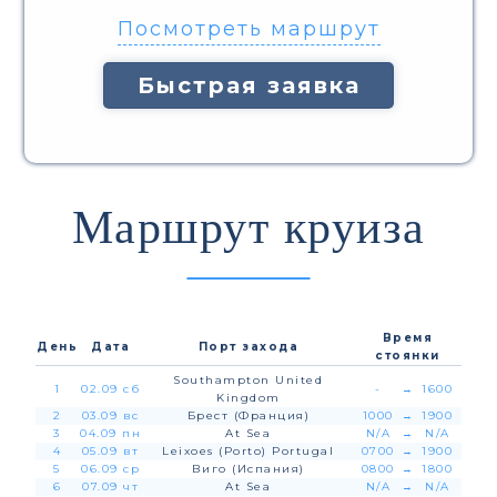
Посмотреть маршрут
Быстрая заявка
Маршрут круиза
Время
День
Дата
Порт захода
стоянки
Southampton United
1
02.09 сб
-
→
1600
Kingdom
2
03.09 вс
Брест (Франция)
1000
→
1900
3
04.09 пн
At Sea
N/A
→
N/A
4
05.09 вт
Leixoes (Porto) Portugal
0700
→
1900
5
06.09 ср
Виго (Испания)
0800
→
1800
6
07.09 чт
At Sea
N/A
→
N/A