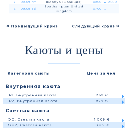
7
08.09 пт
Шербур (Франция)
0800
→
2000
Southampton United
8
09.09 сб
0700
→
-
Kingdom
Предыдущий круиз
Следующий круиз
Каюты и цены
Категория каюты
Цена за чел.
Внутренняя каюта
IR1, Внутренняя каюта
869 €
IR2, Внутренняя каюта
879 €
Светлая каюта
OO, Светлая каюта
1 009 €
OM2, Светлая каюта
1 069 €