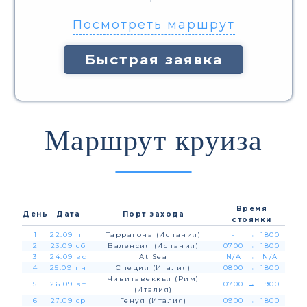
Посмотреть маршрут
Быстрая заявка
Маршрут круиза
Время
День
Дата
Порт захода
стоянки
1
22.09 пт
Таррагона (Испания)
-
→
1800
2
23.09 сб
Валенсия (Испания)
0700
→
1800
3
24.09 вс
At Sea
N/A
→
N/A
4
25.09 пн
Специя (Италия)
0800
→
1800
Чивитавеккья (Рим)
5
26.09 вт
0700
→
1900
(Италия)
6
27.09 ср
Генуя (Италия)
0900
→
1800