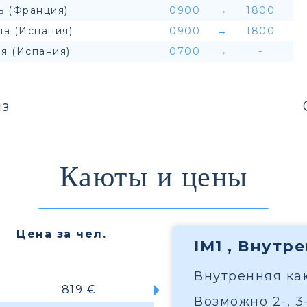
ь (Франция)
0900
→
1800
на (Испания)
0900
→
1800
я (Испания)
0700
→
-
з
Каюты и цены
Цена за чел.
IM1 , Внутр
Внутренняя кают
819 €
Возможно 2-, 3