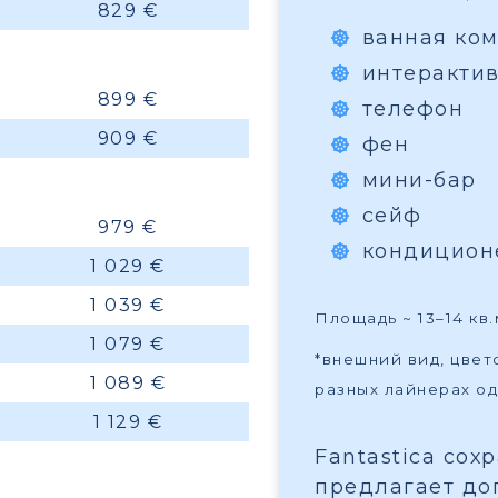
829 €
ванная ком
интеракти
899 €
телефон
909 €
фен
мини-бар
сейф
979 €
кондицион
1 029 €
1 039 €
Площадь ~ 13–14 кв.
1 079 €
*внешний вид, цве
1 089 €
разных лайнерах од
1 129 €
Fantastica сох
предлагает до