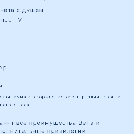
ната с душем
вное TV
ер
м.
товая гамма и оформление каюты различается на
ного класса
ранят все преимущества Bella и
полнительные привилегии.