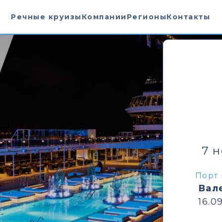
Речные круизы
Компании
Регионы
Контакты
7 
Порт 
Вал
16.0