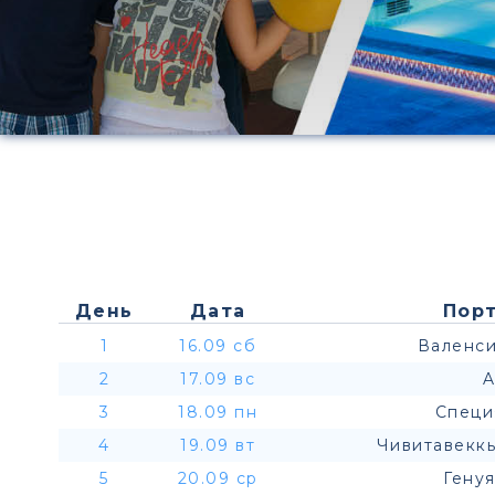
День
Дата
Порт
1
16.09 сб
Валенси
2
17.09 вс
A
3
18.09 пн
Специ
4
19.09 вт
Чивитавеккь
5
20.09 ср
Генуя