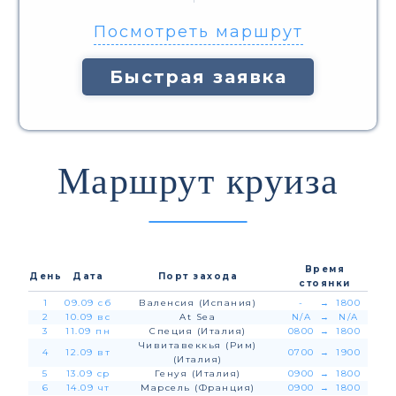
Посмотреть маршрут
Быстрая заявка
Маршрут круиза
Время
День
Дата
Порт захода
стоянки
1
09.09 сб
Валенсия (Испания)
-
→
1800
2
10.09 вс
At Sea
N/A
→
N/A
3
11.09 пн
Специя (Италия)
0800
→
1800
Чивитавеккья (Рим)
4
12.09 вт
0700
→
1900
(Италия)
5
13.09 ср
Генуя (Италия)
0900
→
1800
6
14.09 чт
Марсель (Франция)
0900
→
1800