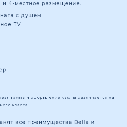
- и 4-местное размещение.
ната с душем
вное TV
ер
товая гамма и оформление каюты различается на
ного класса
ранят все преимущества Bella и