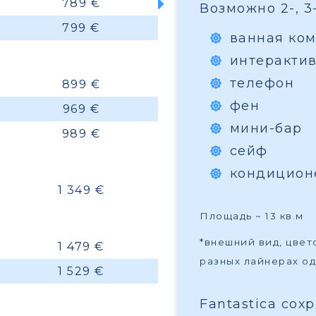
789 €
Возможно 2-, 3
799 €
ванная ком
интеракти
телефон
899 €
фен
969 €
мини-бар
989 €
сейф
кондицион
1 349 €
Площадь ~ 13 кв.м
*внешний вид, цве
1 479 €
разных лайнерах од
1 529 €
Fantastica сох