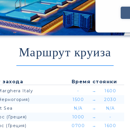
Маршрут круиза
 захода
Время стоянки
Marghera Italy
-
→
1600
Черногория)
1500
→
2030
t Sea
N/A
→
N/A
с (Греция)
1000
→
-
ос (Греция)
0700
→
1600