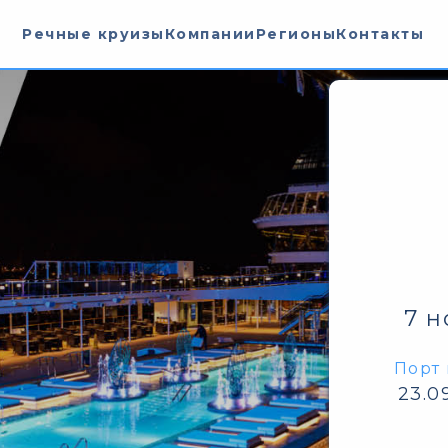
Речные круизы
Компании
Регионы
Контакты
7 н
Порт 
23.0