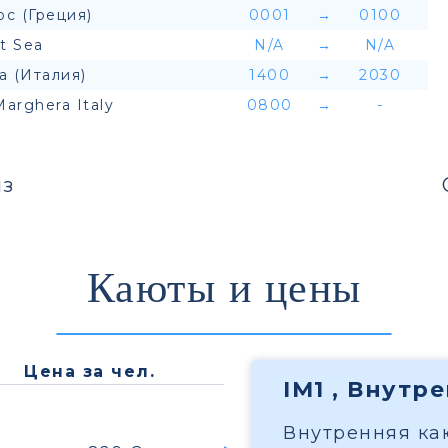
с (Греция)
0001
→
0100
t Sea
N/A
→
N/A
а (Италия)
1400
→
2030
Marghera Italy
0800
→
-
з
Каюты и цены
Цена за чел.
IM1 , Внутр
Внутренняя каю