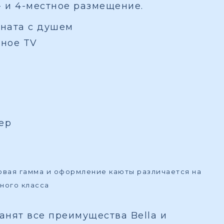
- и 4-местное размещение.
ната с душем
вное TV
ер
товая гамма и оформление каюты различается на
ного класса
ранят все преимущества Bella и