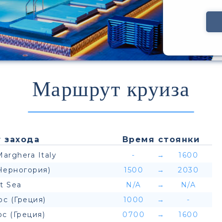
Маршрут круиза
 захода
Время стоянки
Marghera Italy
-
→
1600
Черногория)
1500
→
2030
t Sea
N/A
→
N/A
с (Греция)
1000
→
-
ос (Греция)
0700
→
1600