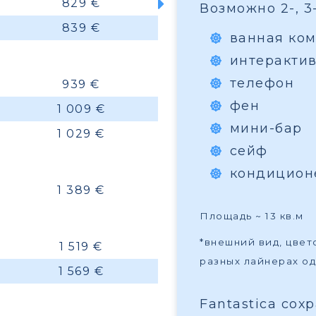
829 €
Возможно 2-, 3
839 €
ванная ком
интеракти
телефон
939 €
фен
1 009 €
мини-бар
1 029 €
сейф
кондицион
1 389 €
Площадь ~ 13 кв.м
*внешний вид, цве
1 519 €
разных лайнерах од
1 569 €
Fantastica сох