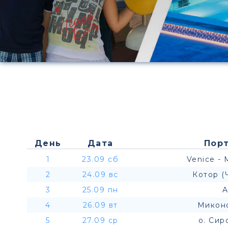
День
Дата
Порт
1
23.09 сб
Venice - 
2
24.09 вс
Котор (
3
25.09 пн
A
4
26.09 вт
Миконо
5
27.09 ср
о. Сир