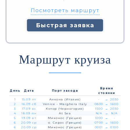
Посмотреть маршрут
Быстрая заявка
Маршрут круиза
Время
День
Дата
Порт захода
стоянки
1
15.09 пт
Анкона (Италия)
-
→
2030
2
16.09 сб
Venice - Marghera Italy
0800
→
1600
3
17.09 вс
Котор (Черногория)
1500
→
2030
4
18.09 пн
At Sea
N/A
→
N/A
5
19.09 вт
Миконос (Греция)
1000
→
-
6
20.09 ср
о. Сирос (Греция)
0700
→
1600
6
20.09 ср
Миконос (Греция)
0001
→
0100