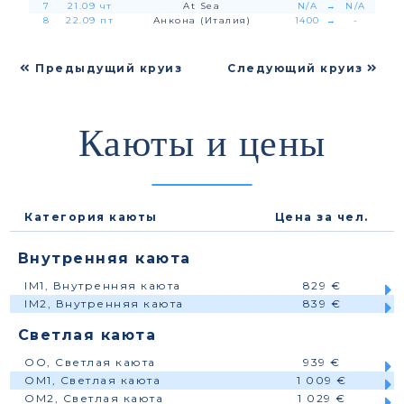
7
21.09 чт
At Sea
N/A
→
N/A
8
22.09 пт
Анкона (Италия)
1400
→
-
Предыдущий круиз
Следующий круиз
Каюты и цены
Категория каюты
Цена за чел.
Внутренняя каюта
IM1, Внутренняя каюта
829 €
IM2, Внутренняя каюта
839 €
Светлая каюта
OO, Светлая каюта
939 €
OM1, Светлая каюта
1 009 €
OM2, Светлая каюта
1 029 €