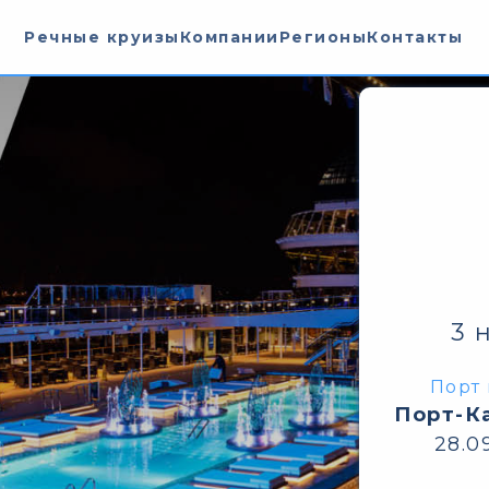
Речные круизы
Компании
Регионы
Контакты
3 
Порт 
Порт-К
28.0