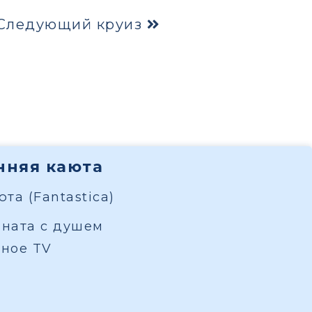
Следующий круиз
енняя каюта
та (Fantastica)
мната с душем
вное TV