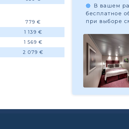
В вашем ра
бесплатное о
при выборе с
779 €
1 139 €
1 569 €
2 079 €