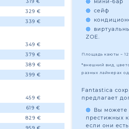
мини-бар
319 €
сейф
329 €
кондицион
339 €
виртуальн
ZOE.
349 €
379 €
Площадь каюты ~ 12 
389 €
*внешний вид, цве
разных лайнерах од
399 €
Fantastica сох
предлагает до
459 €
619 €
Вы можете 
престижных ка
829 €
если они есть
959 €