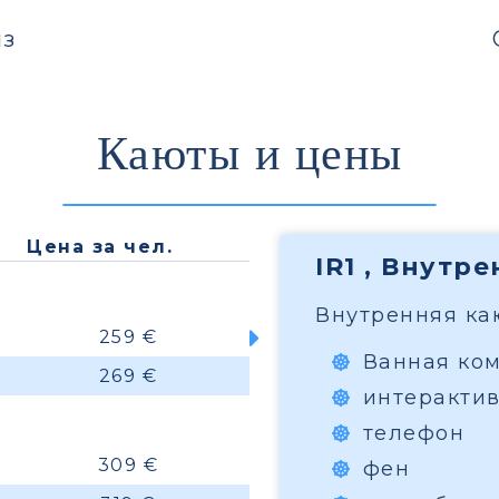
з
Каюты и цены
Цена за чел.
IR1 , Внутр
Внутренняя каю
259 €
Ванная ко
269 €
интеракти
телефон
309 €
фен