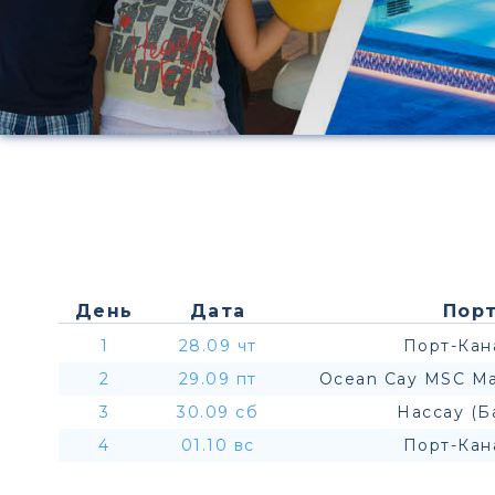
День
Дата
Порт
1
28.09 чт
Порт-Кан
2
29.09 пт
Ocean Cay MSC Ma
3
30.09 сб
Нассау (Б
4
01.10 вс
Порт-Кан