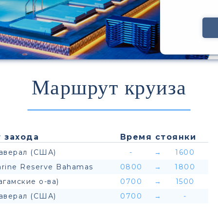
Маршрут круиза
 захода
Время стоянки
аверал (США)
-
→
1600
rine Reserve Bahamas
0800
→
1800
агамские о-ва)
0700
→
1500
аверал (США)
0700
→
-