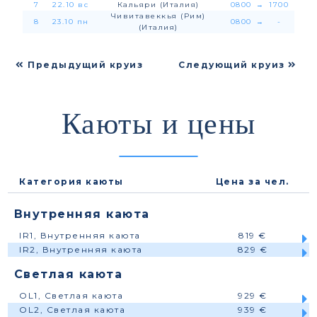
7
22.10 вс
Кальяри (Италия)
0800
→
1700
Чивитавеккья (Рим)
8
23.10 пн
0800
→
-
(Италия)
Предыдущий круиз
Следующий круиз
Каюты и цены
Категория каюты
Цена за чел.
Внутренняя каюта
IR1, Внутренняя каюта
819 €
IR2, Внутренняя каюта
829 €
Светлая каюта
OL1, Светлая каюта
929 €
OL2, Светлая каюта
939 €