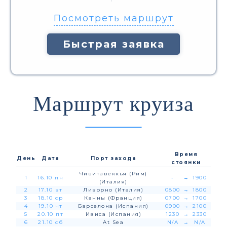
Посмотреть маршрут
Быстрая заявка
Маршрут круиза
Время
День
Дата
Порт захода
стоянки
Чивитавеккья (Рим)
1
16.10 пн
-
→
1900
(Италия)
2
17.10 вт
Ливорно (Италия)
0800
→
1800
3
18.10 ср
Канны (Франция)
0700
→
1700
4
19.10 чт
Барселона (Испания)
0900
→
2100
5
20.10 пт
Ивиса (Испания)
1230
→
2330
6
21.10 сб
At Sea
N/A
→
N/A