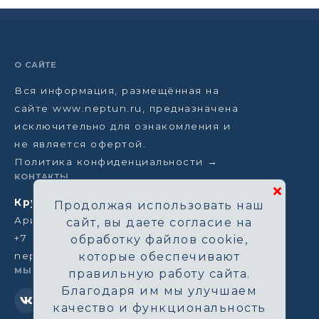
О САЙТЕ
Вся информация, размещённая на
сайте www.neptun.ru, предназначена
исключительно для ознакомления и
не является офертой.
Политика конфиденциальности →
КОНТАКТЫ
Круизная компания Нептун
Продолжая использовать наш
Аристарховский пер, 3/1, Москва
сайт, вы даете согласие на
+7 (964) 583-14-96
обработку файлов cookie,
neptun@aha.ru
которые обеспечивают
МЫ В СЕТИ
правильную работу сайта.
Благодаря им мы улучшаем
качество и функциональность