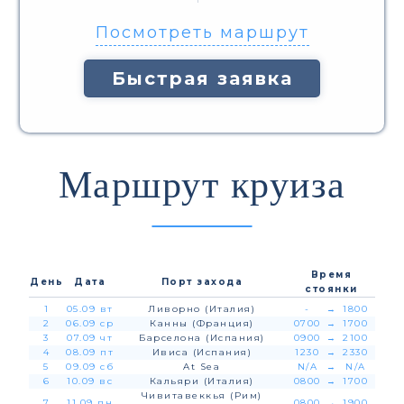
Посмотреть маршрут
Быстрая заявка
Маршрут круиза
Время
День
Дата
Порт захода
стоянки
1
05.09 вт
Ливорно (Италия)
-
→
1800
2
06.09 ср
Канны (Франция)
0700
→
1700
3
07.09 чт
Барселона (Испания)
0900
→
2100
4
08.09 пт
Ивиса (Испания)
1230
→
2330
5
09.09 сб
At Sea
N/A
→
N/A
6
10.09 вс
Кальяри (Италия)
0800
→
1700
Чивитавеккья (Рим)
7
11.09 пн
0800
→
1900