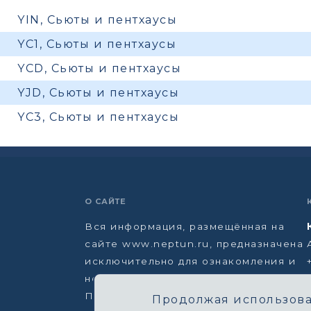
YIN, Сьюты и пентхаусы
YC1, Сьюты и пентхаусы
YCD, Сьюты и пентхаусы
YJD, Сьюты и пентхаусы
YC3, Сьюты и пентхаусы
О САЙТЕ
Вся информация, размещённая на
сайте www.neptun.ru, предназначена
исключительно для ознакомления и
не является офертой.
Политика конфиденциальности →
Продолжая использоват