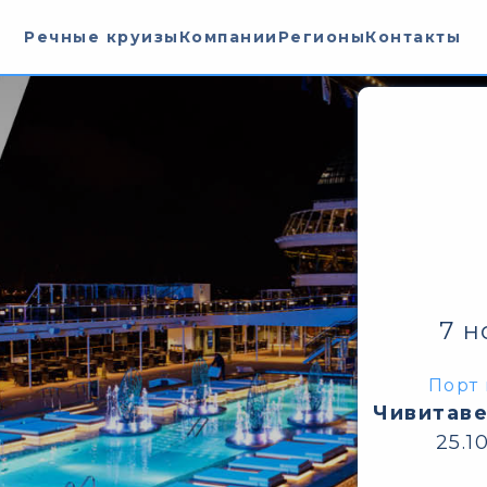
Речные круизы
Компании
Регионы
Контакты
7 н
Порт 
Чивитаве
25.1