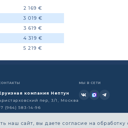
2 169 €
3 019 €
3 619 €
4 319 €
5 219 €
КОНТАКТЫ
МЫ В СЕТИ
Круизная компания Нептун
Аристарховский пер, 3/1, Москва
+7 (964) 583-14-96
neptun@aha.ru
ь наш сайт, вы даете согласие на обработку 