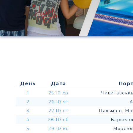
День
Дата
Порт
1
25.10 ср
Чивитавеккь
2
26.10 чт
A
3
27.10 пт
Пальма о. Ма
4
28.10 сб
Барсело
5
29.10 вс
Марсел