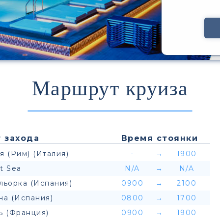
Маршрут круиза
 захода
Время стоянки
я (Рим) (Италия)
-
→
1900
t Sea
N/A
→
N/A
льорка (Испания)
0900
→
2100
на (Испания)
0800
→
1700
ь (Франция)
0900
→
1900