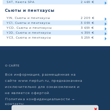
SXT, Каюта SPA
2 469 €
Сьюты и пентхаусы
YIN, Сьюты и пентхаусы
2 209 €
YC1, Сьюты и пентхаусы
3 059 €
YCD, Сьюты и пентхаусы
3 659 €
YJD, Сьюты и пентхаусы
4 359 €
YC3, Сьюты и пентхаусы
5 259 €
О САЙТЕ
Вся информация, размещённая на
сайте www.neptun.ru, предназначена
исключительно для ознакомления и
не является офертой.
Политика конфиденциальности →
КОНТАКТЫ