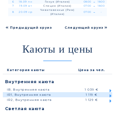
6
18.09 пн
Генуя (Италия)
0800
→
1800
7
19.09 вт
Специя (Италия)
0700
→
1800
Чивитавеккья (Рим)
8
20.09 ср
0700
→
-
(Италия)
Предыдущий круиз
Следующий круиз
Каюты и цены
Категория каюты
Цена за чел.
Внутренняя каюта
IB, Внутренняя каюта
1 039 €
IR1, Внутренняя каюта
1 119 €
IR2, Внутренняя каюта
1 129 €
Светлая каюта