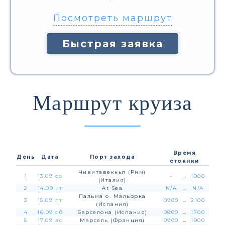
Посмотреть маршрут
Быстрая заявка
Маршрут круиза
Время
День
Дата
Порт захода
стоянки
Чивитавеккья (Рим)
1
13.09 ср
-
→
1900
(Италия)
2
14.09 чт
At Sea
N/A
→
N/A
Пальма о. Мальорка
3
15.09 пт
0900
→
2100
(Испания)
4
16.09 сб
Барселона (Испания)
0800
→
1700
5
17.09 вс
Марсель (Франция)
0900
→
1900