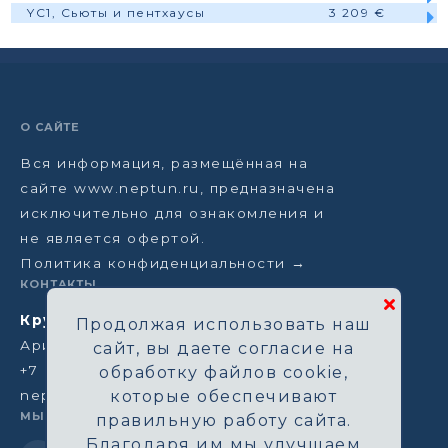
YC1, Сьюты и пентхаусы
3 209 €
О САЙТЕ
Вся информация, размещённая на
сайте www.neptun.ru, предназначена
исключительно для ознакомления и
не является офертой.
Политика конфиденциальности →
КОНТАКТЫ
Круизная компания Нептун
Продолжая использовать наш
Аристарховский пер, 3/1, Москва
сайт, вы даете согласие на
+7 (964) 583-14-96
обработку файлов cookie,
neptun@aha.ru
которые обеспечивают
МЫ В СЕТИ
правильную работу сайта.
Благодаря им мы улучшаем