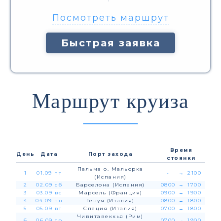
Посмотреть маршрут
Быстрая заявка
Маршрут круиза
Время
День
Дата
Порт захода
стоянки
Пальма о. Мальорка
1
01.09 пт
-
→
2100
(Испания)
2
02.09 сб
Барселона (Испания)
0800
→
1700
3
03.09 вс
Марсель (Франция)
0900
→
1900
4
04.09 пн
Генуя (Италия)
0800
→
1800
5
05.09 вт
Специя (Италия)
0700
→
1800
Чивитавеккья (Рим)
6
06.09 ср
0700
→
1900