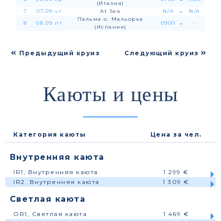
(Италия)
7
07.09 чт
At Sea
N/A
→
N/A
Пальма о. Мальорка
8
08.09 пт
0900
→
-
(Испания)
Предыдущий круиз
Следующий круиз
Каюты и цены
Категория каюты
Цена за чел.
Внутренняя каюта
IR1, Внутренняя каюта
1 299 €
IR2, Внутренняя каюта
1 309 €
Светлая каюта
OR1, Светлая каюта
1 469 €