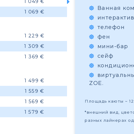
1 049 €
Ванная ко
1 069 €
интеракти
телефон
1 229 €
фен
мини-бар
1 309 €
сейф
1 369 €
кондицион
виртуальн
1 499 €
ZOE.
1 559 €
1 569 €
Площадь каюты ~ 12 
1 579 €
*внешний вид, цве
разных лайнерах од