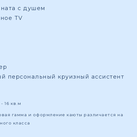
мната с душем
вное TV
ер
ый персональный круизный ассистент
- 16 кв.м
товая гамма и оформление каюты различается на
ного класса