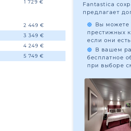
1 729 €
Fantastica сох
предлагает до
Вы можете 
2 449 €
престижных ка
3 349 €
если они есть
4 249 €
В вашем ра
5 749 €
бесплатное о
при выборе с