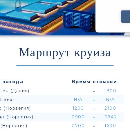
Маршрут круиза
 захода
Время стоянки
ген (Дания)
-
→
1800
t Sea
N/A
→
N/A
р (Норвегия)
1200
→
2100
ьт (Норвегия)
0900
→
0945
(Норвегия)
0700
→
1600