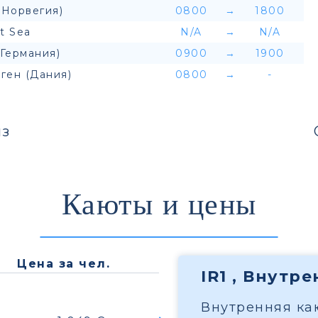
(Норвегия)
0800
→
1800
t Sea
N/A
→
N/A
(Германия)
0900
→
1900
ген (Дания)
0800
→
-
з
Каюты и цены
Цена за чел.
IR1 , Внутр
Внутренняя каю