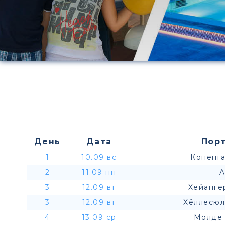
День
Дата
Порт
1
10.09 вс
Копенга
2
11.09 пн
A
3
12.09 вт
Хейанге
3
12.09 вт
Хёллесюл
4
13.09 ср
Молде 