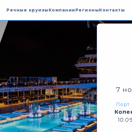
Речные круизы
Компании
Регионы
Контакты
7 н
Порт 
Копе
10.0