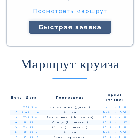
Посмотреть маршрут
Быстрая заявка
Маршрут круиза
Время
День
Дата
Порт захода
стоянки
1
03.09 вс
Копенгаген (Дания)
-
→
1800
2
04.09 пн
At Sea
N/A
→
N/A
3
05.09 вт
Хёллесюльт (Норвегия)
0900
→
2100
4
06.09 ср
Молде (Норвегия)
0700
→
1500
5
07.09 чт
Флом (Норвегия)
0700
→
1800
6
08.09 пт
At Sea
N/A
→
N/A
7
09.09 сб
Киль (Германия)
0900
→
1900