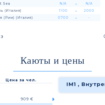
t Sea
N/A
→
N/A
ь (Италия)
1100
→
2000
я (Рим) (Италия)
0700
→
-
з
Каюты и цены
Цена за чел.
IM1 , Внутр
909 €