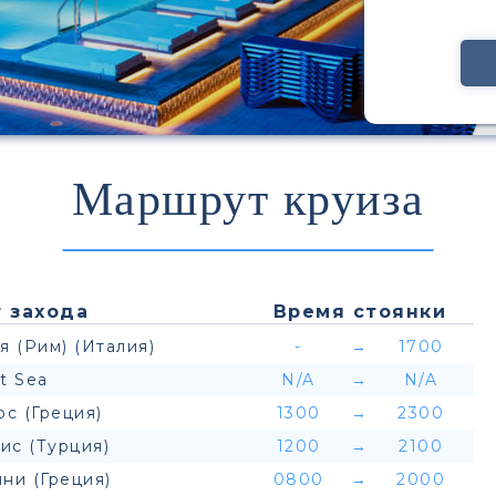
Маршрут круиза
 захода
Время стоянки
я (Рим) (Италия)
-
→
1700
t Sea
N/A
→
N/A
с (Греция)
1300
→
2300
ис (Турция)
1200
→
2100
ни (Греция)
0800
→
2000