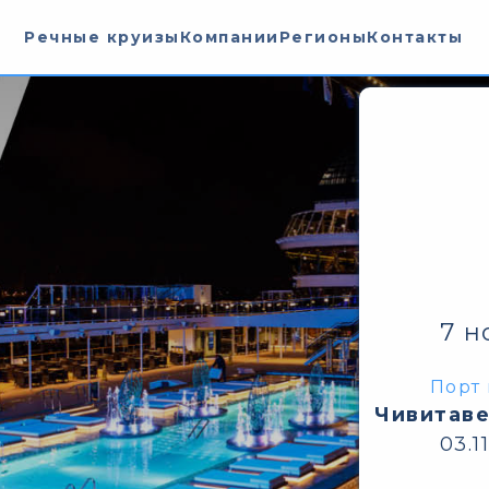
Речные круизы
Компании
Регионы
Контакты
7 н
Порт 
Чивитаве
03.1