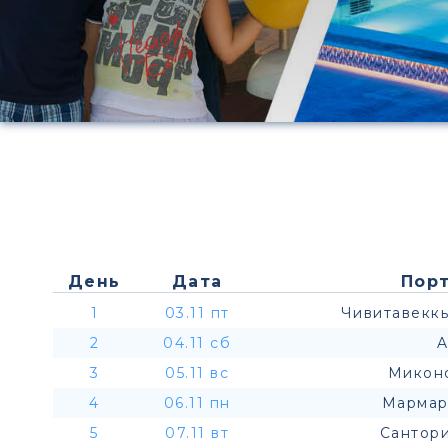
День
Дата
Порт
1
03.11 пт
Чивитавеккь
2
04.11 сб
A
3
05.11 вс
Миконо
4
06.11 пн
Мармар
5
07.11 вт
Сантори