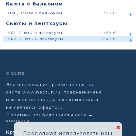
Каюта с балконом
BM1, Каюта с балконом
1 369 €
Сьюты и пентхаусы
SR1, Сьюты и пентхаусы
1 499 €
SR2, Сьюты и пентхаусы
1 549 €
О САЙТЕ
Вся информация, размещённая на
сайте www.neptun.ru, предназначена
исключительно для ознакомления и
не является офертой.
Политика конфиденциальности →
КОНТАКТЫ
Круизная компания Нептун
Продолжая использовать наш