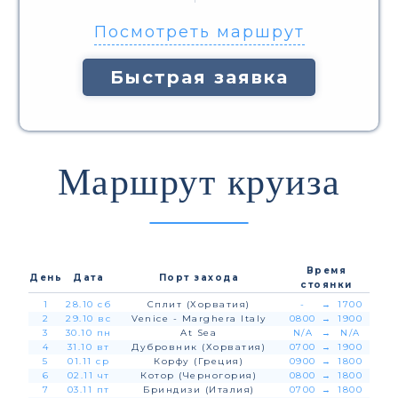
Посмотреть маршрут
Быстрая заявка
Маршрут круиза
Время
День
Дата
Порт захода
стоянки
1
28.10 сб
Сплит (Хорватия)
-
→
1700
2
29.10 вс
Venice - Marghera Italy
0800
→
1900
3
30.10 пн
At Sea
N/A
→
N/A
4
31.10 вт
Дубровник (Хорватия)
0700
→
1900
5
01.11 ср
Корфу (Греция)
0900
→
1800
6
02.11 чт
Котор (Черногория)
0800
→
1800
7
03.11 пт
Бриндизи (Италия)
0700
→
1800