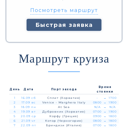
Посмотреть маршрут
Быстрая заявка
Маршрут круиза
Время
День
Дата
Порт захода
стоянки
1
16.09 сб
Сплит (Хорватия)
-
→
1700
2
17.09 вс
Venice - Marghera Italy
0800
→
1900
3
18.09 пн
At Sea
N/A
→
N/A
4
19.09 вт
Дубровник (Хорватия)
0700
→
1900
5
20.09 ср
Корфу (Греция)
0900
→
1800
6
21.09 чт
Котор (Черногория)
0800
→
1800
7
22.09 пт
Бриндизи (Италия)
0700
→
1800