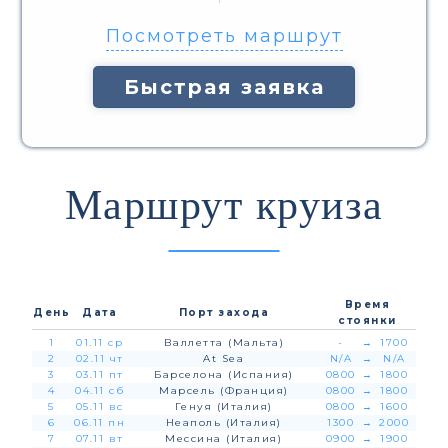
Посмотреть маршрут
Быстрая заявка
Маршрут круиза
Время
День
Дата
Порт захода
стоянки
1
01.11 ср
Валлетта (Мальта)
-
→
1700
2
02.11 чт
At Sea
N/A
→
N/A
3
03.11 пт
Барселона (Испания)
0800
→
1800
4
04.11 сб
Марсель (Франция)
0800
→
1800
5
05.11 вс
Генуя (Италия)
0800
→
1600
6
06.11 пн
Неаполь (Италия)
1300
→
2000
7
07.11 вт
Мессина (Италия)
0900
→
1900