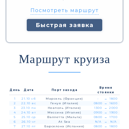
Посмотреть маршрут
Быстрая заявка
Маршрут круиза
Время
День
Дата
Порт захода
стоянки
1
21.10 сб
Марсель (Франция)
-
→
1800
2
22.10 вс
Генуя (Италия)
0800
→
1600
3
23.10 пн
Неаполь (Италия)
1300
→
2000
4
24.10 вт
Мессина (Италия)
0900
→
1900
5
25.10 ср
Валлетта (Мальта)
0800
→
1700
6
26.10 чт
At Sea
N/A
→
N/A
7
27.10 пт
Барселона (Испания)
0800
→
1800