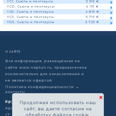
YC1, Сьюты и пентхаусы
3 519 €
YCD, Сьюты и пентхаусы
4 119 €
YJD, Сьюты и пентхаусы
4 819 €
YC3, Сьюты и пентхаусы
5 719 €
YD3, Сьюты и пентхаусы
5 729 €
О САЙТЕ
Вся информация, размещённая на
сайте www.neptun.ru, предназначена
исключительно для ознакомления и
не является офертой.
Политика конфиденциальности →
КОНТАКТЫ
Круизная компания Нептун
Продолжая использовать наш
Аристарховский пер, 3/1, Москва
сайт, вы даете согласие на
+7 (964) 583-14-96
обработку файлов cookie,