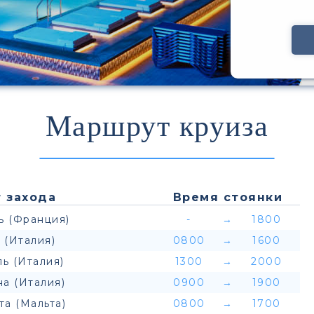
Маршрут круиза
 захода
Время стоянки
ь (Франция)
-
→
1800
 (Италия)
0800
→
1600
ь (Италия)
1300
→
2000
а (Италия)
0900
→
1900
та (Мальта)
0800
→
1700