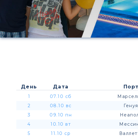
День
Дата
Порт
1
07.10 сб
Марсел
2
08.10 вс
Генуя
3
09.10 пн
Неапол
4
10.10 вт
Мессин
5
11.10 ср
Валлет