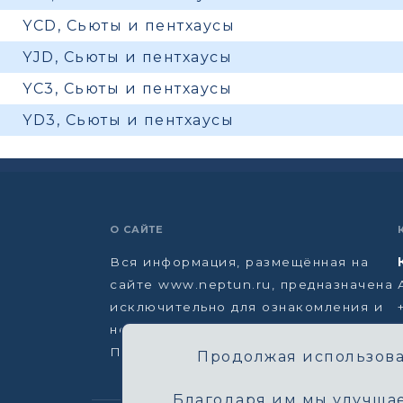
YCD, Сьюты и пентхаусы
YJD, Сьюты и пентхаусы
YC3, Сьюты и пентхаусы
YD3, Сьюты и пентхаусы
О САЙТЕ
Вся информация, размещённая на
сайте www.neptun.ru, предназначена
исключительно для ознакомления и
не является офертой.
Политика конфиденциальности →
Продолжая использоват
Благодаря им мы улучшае