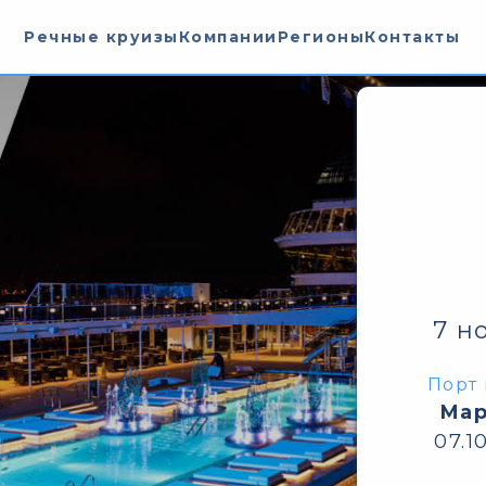
Речные круизы
Компании
Регионы
Контакты
7 н
Порт 
Мар
07.1