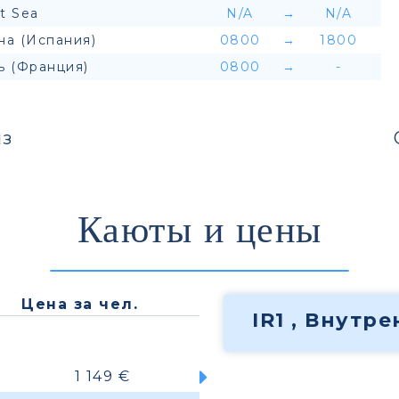
t Sea
N/A
→
N/A
на (Испания)
0800
→
1800
ь (Франция)
0800
→
-
з
Каюты и цены
Цена за чел.
IR1 , Внутр
1 149 €