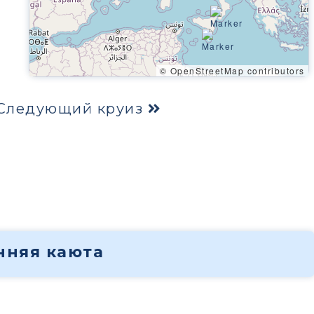
© OpenStreetMap contributors
Следующий круиз
енняя каюта