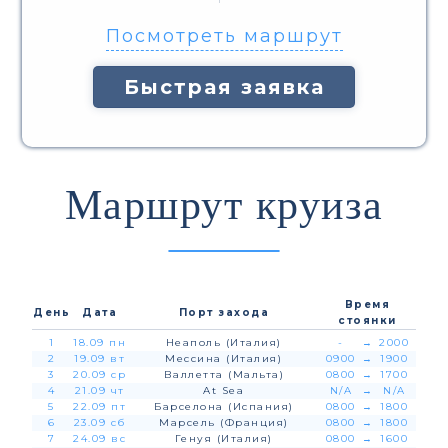
Посмотреть маршрут
Быстрая заявка
Маршрут круиза
Время
День
Дата
Порт захода
стоянки
1
18.09 пн
Неаполь (Италия)
-
→
2000
2
19.09 вт
Мессина (Италия)
0900
→
1900
3
20.09 ср
Валлетта (Мальта)
0800
→
1700
4
21.09 чт
At Sea
N/A
→
N/A
5
22.09 пт
Барселона (Испания)
0800
→
1800
6
23.09 сб
Марсель (Франция)
0800
→
1800
7
24.09 вс
Генуя (Италия)
0800
→
1600