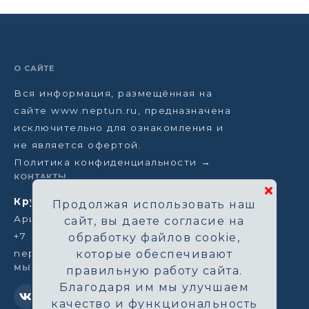
О САЙТЕ
Вся информация, размещённая на
сайте www.neptun.ru, предназначена
исключительно для ознакомления и
не является офертой.
Политика конфиденциальности →
КОНТАКТЫ
Круизная компания Нептун
Продолжая использовать наш
Аристарховский пер, 3/1, Москва
сайт, вы даете согласие на
+7 (964) 583-14-96
обработку файлов cookie,
neptun@aha.ru
которые обеспечивают
МЫ В СЕТИ
правильную работу сайта.
Благодаря им мы улучшаем
качество и функциональность