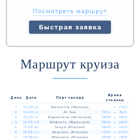
Посмотреть маршрут
Быстрая заявка
Маршрут круиза
Время
День
Дата
Порт захода
стоянки
1
13.09 ср
Валлетта (Мальта)
-
→
1700
2
14.09 чт
At Sea
N/A
→
N/A
3
15.09 пт
Барселона (Испания)
0800
→
1800
4
16.09 сб
Марсель (Франция)
0800
→
1800
5
17.09 вс
Генуя (Италия)
0800
→
1600
6
18.09 пн
Неаполь (Италия)
1300
→
2000
7
19.09 вт
Мессина (Италия)
0900
→
1900